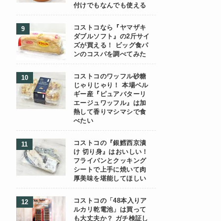
付けでもなんでも使える
コストコなら『ヤマザキ
ダブルソフト』の2斤サイ
ズが買える！ ビッグ食パ
ンのコスパを調べてみた
コストコのワッフル砂糖
じゃりじゃり！ 本場ベル
ギー産『ピュアバターリ
エージュワッフル』は加
熱して香りマシマシで食
べたい
コストコの『銀鱈西京漬
け 切り身』はおいしい！
フライパンとクッキング
シートで上手に焼いて肉
厚美味を堪能してほしい
コストコの「48本入りア
ルカリ乾電池」は買って
も大丈夫か？ ガチ検証し