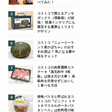
べてみた！
コストコで買えるアンモ
ボックス（弾薬箱）が頑
強！ 部屋インテリアにも
重宝する重厚なミリタリ
デザイン
コストコ『ニュージーラ
ンド産かぼちゃ』のおす
すめ度は？ 気になる量や
味をチェック
コストコの肉厚霜降りス
テーキ『黒毛和牛 4等
級』は焼き方が大事！ 高
級肉を失敗せずにおいし
く食べる方法
後悔パスタと呼ばれるコ
ストコの『ビッフィ トマ
ト＆マスカルポーネパス
タソース』は肉料理の味