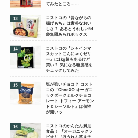
てみたところ……
コストコの『昔ながらの
揚げもち』は素朴なおい
しさ？ あるとうれしい54
袋無限あられボックス
コストコの『シャインマ
スカットこんにゃくゼリ
ー』は1kg超もあるけど
買い？ 気になる糖度感を
チェックしてみた
塩が強いチョコ？ コスト
コの『ChocXO オーガニ
ックダークミルクチョコ
レート トフィー アーモン
ド＆シーソルト』は個性
が濃いっ
コストコのかんたん満足
食品！ 『オーガニックラ
ビオリ（ほうれん草＆チ