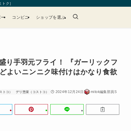
［ミトク］
パー
コンビニ
ショップを選ぶ
盛り手羽元フライ！ 『ガーリックフ
どよいニンニク味付けはかなり食欲
2024年12月24日
mitok編集部員S
ストコ）
デリ惣菜（コストコ）