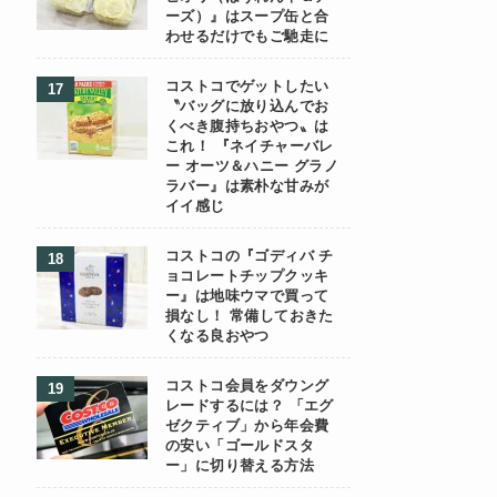
ーズ）』はスープ缶と合
わせるだけでもご馳走に
コストコでゲットしたい
〝バッグに放り込んでお
くべき腹持ちおやつ〟は
これ！ 『ネイチャーバレ
ー オーツ＆ハニー グラノ
ラバー』は素朴な甘みが
イイ感じ
コストコの『ゴディバ チ
ョコレートチップクッキ
ー』は地味ウマで買って
損なし！ 常備しておきた
くなる良おやつ
コストコ会員をダウング
レードするには？ 「エグ
ゼクティブ」から年会費
の安い「ゴールドスタ
ー」に切り替える方法