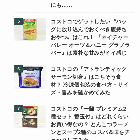
にも……
コストコでゲットしたい〝バッ
グに放り込んでおくべき腹持ち
おやつ〟はこれ！ 『ネイチャー
バレー オーツ＆ハニー グラノラ
バー』は素朴な甘みがイイ感じ
コストコの『アトランティック
サーモン切身』はごちそう食
材？ 冷凍個包装の食べ方・サイ
ズ・旨みを確かめてみた
コストコの『一蘭 プレミアム2
種セット 替玉付』はどれくらい
お買い得なの？ とんこつラーメ
ンとスープ2種のコスパ＆味をチ