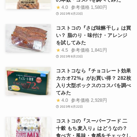
★
4.0
参考価格
1,580円
2023年4月23日
コストコの『さば味醂干し』は買
い？ 脂のり・味付け・アレンジ
を試してみた
★
4.5
参考価格
1,841円
2023年8月23日
コストコなら『チョコレート効果
カカオ72%』がお買い得？ 282枚
入り大型ボックスのコスパを調べ
てみた
★
4.0
参考価格
2,928円
2023年4月22日
コストコの『スーパーフード 二
十穀 もち麦入り』はどうなの？
食べ方・風味・食感をチェックし