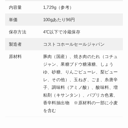
内容量
1,729g（参考）
単価
100gあたり96円
保存方法
4℃以下で冷蔵保存
製造者
コストコホールセールジャパン
原材料
豚肉（国産）、焼き肉のたれ（コチュ
ジャン、果糖ブドウ糖液糖、しょう
ゆ、砂糖、りんごピューレ、梨ピュー
レ、その他）、玉ねぎ、ごま、糸唐辛
子、調味料（アミノ酸）、酸味料、増
粘剤（キサンタン）、パプリカ色素、
香辛料抽出物 ※原材料の一部に小麦
を含む