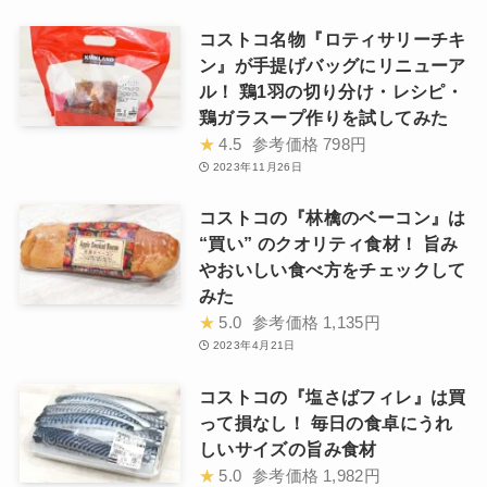
コストコ名物『ロティサリーチキ
ン』が手提げバッグにリニューア
ル！ 鶏1羽の切り分け・レシピ・
鶏ガラスープ作りを試してみた
★
4.5
参考価格
798円
2023年11月26日
コストコの『林檎のベーコン』は
“買い” のクオリティ食材！ 旨み
やおいしい食べ方をチェックして
みた
★
5.0
参考価格
1,135円
2023年4月21日
コストコの『塩さばフィレ』は買
って損なし！ 毎日の食卓にうれ
しいサイズの旨み食材
★
5.0
参考価格
1,982円