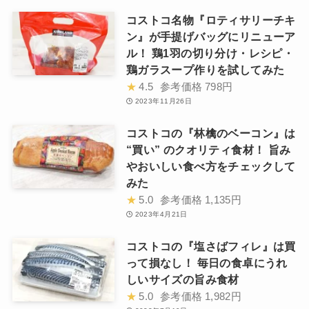
コストコ名物『ロティサリーチキ
ン』が手提げバッグにリニューア
ル！ 鶏1羽の切り分け・レシピ・
鶏ガラスープ作りを試してみた
★
4.5
参考価格
798円
2023年11月26日
コストコの『林檎のベーコン』は
“買い” のクオリティ食材！ 旨み
やおいしい食べ方をチェックして
みた
★
5.0
参考価格
1,135円
2023年4月21日
コストコの『塩さばフィレ』は買
って損なし！ 毎日の食卓にうれ
しいサイズの旨み食材
★
5.0
参考価格
1,982円