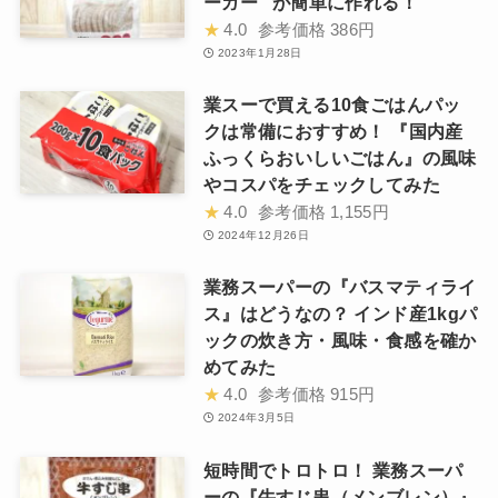
ーガー” が簡単に作れる！
★
4.0
参考価格
386円
2023年1月28日
業スーで買える10食ごはんパッ
クは常備におすすめ！ 『国内産
ふっくらおいしいごはん』の風味
やコスパをチェックしてみた
★
4.0
参考価格
1,155円
2024年12月26日
業務スーパーの『バスマティライ
ス』はどうなの？ インド産1kgパ
ックの炊き方・風味・食感を確か
めてみた
★
4.0
参考価格
915円
2024年3月5日
短時間でトロトロ！ 業務スーパ
ーの『牛すじ串（メンブレン）』