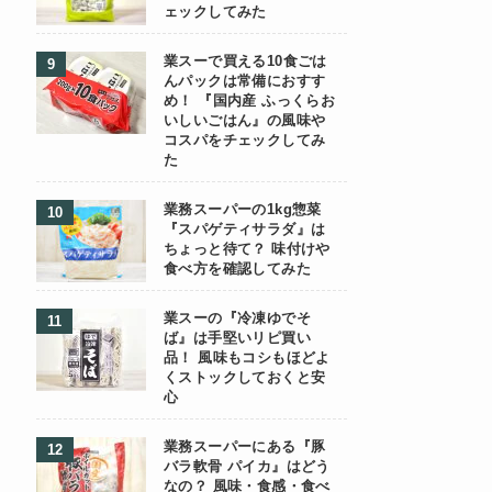
ェックしてみた
業スーで買える10食ごは
んパックは常備におすす
め！ 『国内産 ふっくらお
いしいごはん』の風味や
コスパをチェックしてみ
た
業務スーパーの1kg惣菜
『スパゲティサラダ』は
ちょっと待て？ 味付けや
食べ方を確認してみた
業スーの『冷凍ゆでそ
ば』は手堅いリピ買い
品！ 風味もコシもほどよ
くストックしておくと安
心
業務スーパーにある『豚
バラ軟骨 パイカ』はどう
なの？ 風味・食感・食べ