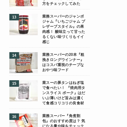
方をチェックしてみた
業務スーパーのジャンボ
ジャム『いちごジャム プ
レザーブスタイル』の果
肉感！ 酸味立って甘った
るくない味づくりもイイ
感じ
業務スーパーの20本『粗
挽きロングウインナー』
はコスパ重視のチープな
おやつ味フード
業スーの豚タンはねぎ塩
で食べたい！ 『焼肉用タ
ンスライス ポーク』はだ
いぶ薄いけど旨みは濃く
て食感コリコリの良食材
業務スーパー『角煮割
包』のおすすめ度は？ 気
になる量や味をチェック