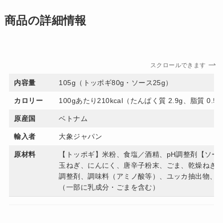
商品の詳細情報
スクロールできます
内容量
105g（トッポギ80g・ソース25g）
カロリー
100gあたり210kcal（たんぱく質 2.9g、脂質 0.5
原産国
ベトナム
輸入者
大象ジャパン
原材料
【トッポギ】米粉、食塩／酒精、pH調整剤【ソー
玉ねぎ、にんにく、唐辛子粉末、ごま、乾燥ねぎ／
調整剤、調味料（アミノ酸等）、ユッカ抽出物、着
（一部に乳成分・ごまを含む）