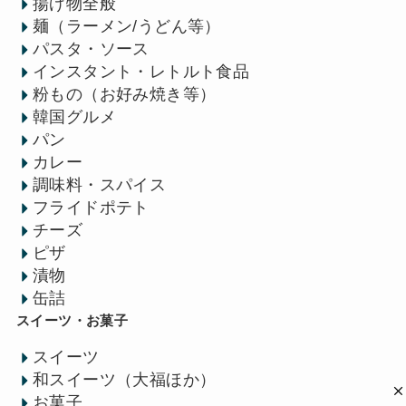
揚げ物全般
麺（ラーメン/うどん等）
パスタ・ソース
インスタント・レトルト食品
粉もの（お好み焼き等）
韓国グルメ
パン
カレー
調味料・スパイス
フライドポテト
チーズ
ピザ
漬物
缶詰
スイーツ・お菓子
スイーツ
和スイーツ（大福ほか）
お菓子