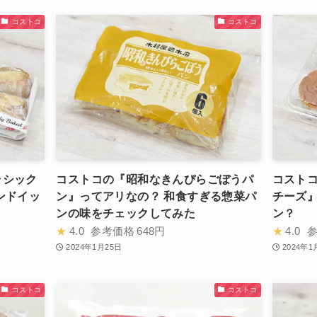
コストコ
コストコ
ラシック
コストコの『昭和なきんぴらごぼうパ
コストコ
ンドイッ
ン』ってアリなの？ 和食すぎる惣菜パ
チーズ
ンの味をチェックしてみた
ン？
★
4.0
参考価格
648円
★
4.0
2024年1月25日
2024年1
コストコ
コストコ