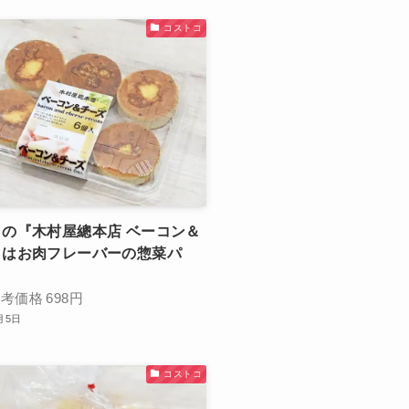
コストコ
の『木村屋總本店 ベーコン＆
』はお肉フレーバーの惣菜パ
参考価格
698円
月5日
コストコ