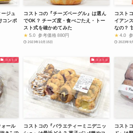
タージュ
コストコの『チーズベーグル』は選ん
コストコ
けコンポ
でOK？ チーズ度・食べごたえ・トー
イアン
スト式を確かめてみた
なの？ 
★
5.0
参考価格
880円
★
4.0
2023年10月15日
2023年9
コストコ
コストコ
ウォール
コストコの『バラエティーミニデニッ
コスト