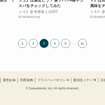
抜き” で
シュ』は最近どう？ 菓子パン4種やコ
ド』は野
スパをチェックしてみた
風味を
★
4.5
参考価格
1,180円
★
4.0
2023年9月14日
2023年9
1
2
3
4
5
...
11
運営会社
利用規約
プライバシーポリシー
配信先メディア
広
©
Sansaibooks, Inc. All rights reserved.