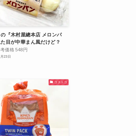
の『木村屋總本店 メロンパ
見た目が中華まん風だけど？
参考価格
548円
0月23日
コストコ