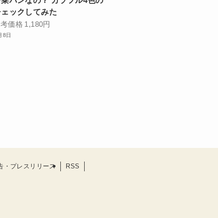
菜パンなの？ カラフル4色の
チェックしてみた
参考価格
1,180円
月8日
告・プレスリリース
RSS