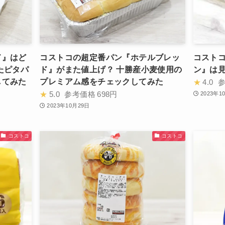
ド』はど
コストコの超定番パン『ホテルブレッ
コストコ
たピタパ
ド』がまた値上げ？ 十勝産小麦使用の
ン』は
してみた
プレミアム感をチェックしてみた
★
4.0
★
5.0
参考価格
698円
2023年1
2023年10月29日
コストコ
コストコ