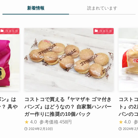
新着情報
読まれています
コストコ
コストコ
パン』は
コストコで買える『ヤマザキ ゴマ付き
コストコ
？ 具や
バンズ』はどうなの？ 自家製ハンバー
ト』の2
ガー作りに推奨の10個パック
パンの
★
4.0
参考価格
458円
★
4.0
2024年2月10日
2024年2