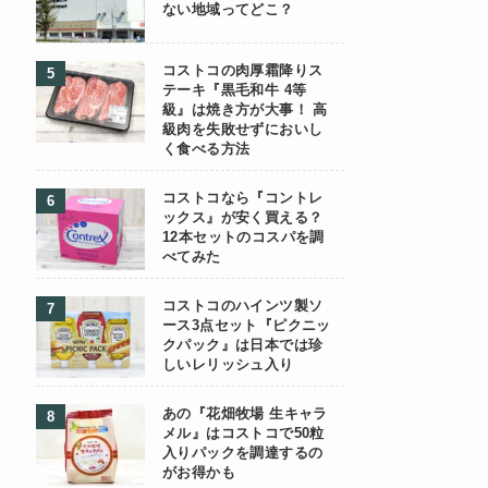
ない地域ってどこ？
コストコの肉厚霜降りス
テーキ『黒毛和牛 4等
級』は焼き方が大事！ 高
級肉を失敗せずにおいし
く食べる方法
コストコなら『コントレ
ックス』が安く買える？
12本セットのコスパを調
べてみた
コストコのハインツ製ソ
ース3点セット『ピクニッ
クパック』は日本では珍
しいレリッシュ入り
あの『花畑牧場 生キャラ
メル』はコストコで50粒
入りパックを調達するの
がお得かも