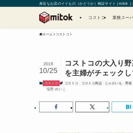
身近なお店のイイもの（かどうか）検証サイト | mitok
コストコ
業務スー
ホーム
コストコ
コストコの大入り野
2018
10/25
を主婦がチェックし
コストコ
コストコ
コストコ商品
じゃがいも
野菜
塩野 めいこ