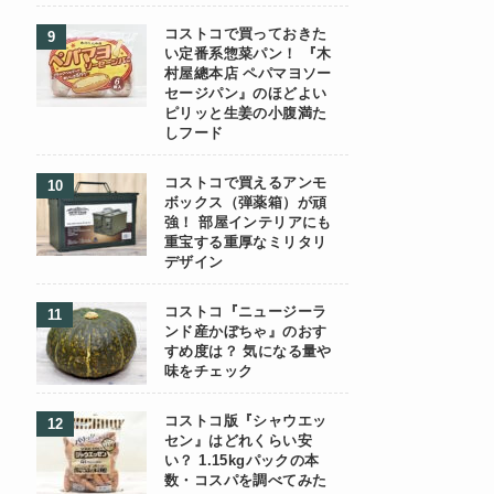
コストコで買っておきた
い定番系惣菜パン！ 『木
村屋總本店 ペパマヨソー
セージパン』のほどよい
ピリッと生姜の小腹満た
しフード
コストコで買えるアンモ
ボックス（弾薬箱）が頑
強！ 部屋インテリアにも
重宝する重厚なミリタリ
デザイン
コストコ『ニュージーラ
ンド産かぼちゃ』のおす
すめ度は？ 気になる量や
味をチェック
コストコ版『シャウエッ
セン』はどれくらい安
い？ 1.15kgパックの本
数・コスパを調べてみた