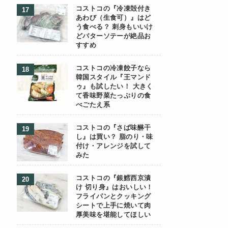
コストコの『冷凍殻付き
あわび（生食可）』はど
う食べる？ 刺身もいいけ
どバターソテーが絶品お
すすめ
コストコの冷凍餃子なら
韓国スタイル『王マンド
ゥ』も試したい！ 大きく
て香味野菜たっぷりの食
べごたえ系
コストコの『さば味醂干
し』は買い？ 脂のり・味
付け・アレンジを試して
みた
コストコの『銀鱈西京漬
け 切り身』はおいしい！
フライパンとクッキング
シートで上手に焼いて肉
厚美味を堪能してほしい