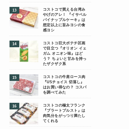
コストコで買える台湾み
やげのアレ！ 『イサベル
パイナップルケーキ』は
想定以上に旨みヨシの食
感ヨシ
コストコ巨大ポテチ区画
で目立つ『オリオン イェ
ガム オニオン味』はど
う？ ちょいと甘みを持っ
たザクザク系
コストコの牛肩ロース肉
『USチョイス 切落し』
はお買い得なの？ コスパ
を調べてみた
コストコの極太フランク
『ブラートブルスト』は
肉気分をがっつり満たし
てくれる