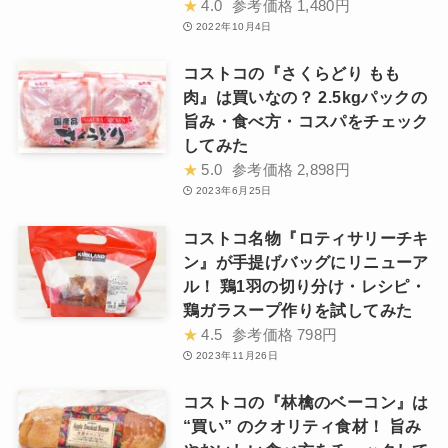
★
4.0
参考価格
1,480円
2022年10月4日
コストコの『さくらどり もも
肉』は買いなの？ 2.5kgパックの
旨み・食べ方・コスパをチェック
してみた
★
5.0
参考価格
2,898円
2023年6月25日
コストコ名物『ロティサリーチキ
ン』が手提げバッグにリニューア
ル！ 鶏1羽の切り分け・レシピ・
鶏ガラスープ作りを試してみた
★
4.5
参考価格
798円
2023年11月26日
コストコの『林檎のベーコン』は
“買い” のクオリティ食材！ 旨み