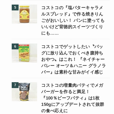
コストコの『塩バターキャラメ
ルスプレッド』で作る焼きりん
ごがおいしい！ パンに塗っても
いいけど背徳的スイーツづくり
にも……
コストコでゲットしたい〝バッ
グに放り込んでおくべき腹持ち
おやつ〟はこれ！ 『ネイチャー
バレー オーツ＆ハニー グラノラ
バー』は素朴な甘みがイイ感じ
コストコの増量肉パティでメガ
バーガーを作ると満足！
『100％ビーフパティ』は1枚
150gにアップデートされて抜群
の食べ応えに