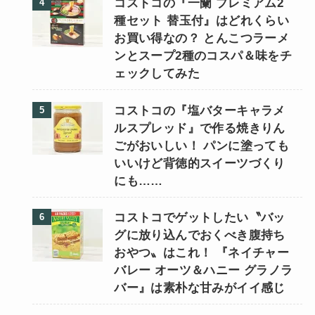
コストコの『一蘭 プレミアム2
種セット 替玉付』はどれくらい
お買い得なの？ とんこつラーメ
ンとスープ2種のコスパ＆味をチ
ェックしてみた
コストコの『塩バターキャラメ
ルスプレッド』で作る焼きりん
ごがおいしい！ パンに塗っても
いいけど背徳的スイーツづくり
にも……
コストコでゲットしたい〝バッ
グに放り込んでおくべき腹持ち
おやつ〟はこれ！ 『ネイチャー
バレー オーツ＆ハニー グラノラ
バー』は素朴な甘みがイイ感じ