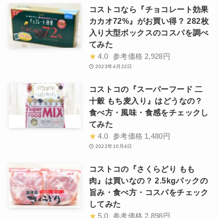
コストコなら『チョコレート効果
カカオ72%』がお買い得？ 282枚
入り大型ボックスのコスパを調べ
てみた
★
4.0
参考価格
2,928円
2023年4月22日
コストコの『スーパーフード 二
十穀 もち麦入り』はどうなの？
食べ方・風味・食感をチェックし
てみた
★
4.0
参考価格
1,480円
2022年10月4日
コストコの『さくらどり もも
肉』は買いなの？ 2.5kgパックの
旨み・食べ方・コスパをチェック
してみた
★
5.0
参考価格
2,898円