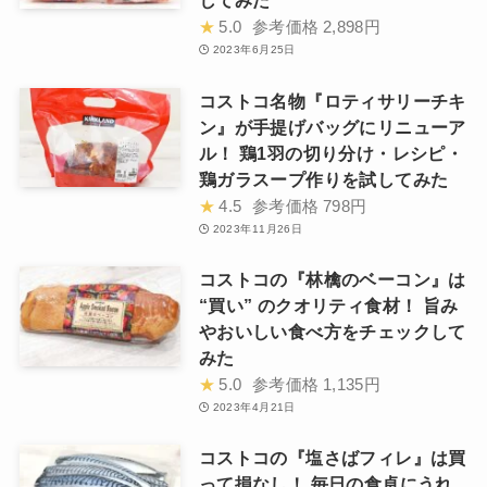
してみた
★
5.0
参考価格
2,898円
2023年6月25日
コストコ名物『ロティサリーチキ
ン』が手提げバッグにリニューア
ル！ 鶏1羽の切り分け・レシピ・
鶏ガラスープ作りを試してみた
★
4.5
参考価格
798円
2023年11月26日
コストコの『林檎のベーコン』は
“買い” のクオリティ食材！ 旨み
やおいしい食べ方をチェックして
みた
★
5.0
参考価格
1,135円
2023年4月21日
コストコの『塩さばフィレ』は買
って損なし！ 毎日の食卓にうれ