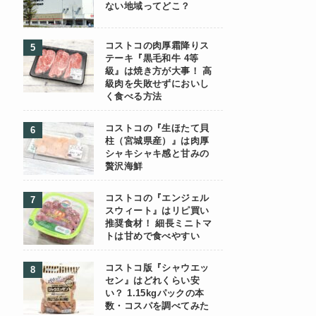
ない地域ってどこ？
コストコの肉厚霜降りス
テーキ『黒毛和牛 4等
級』は焼き方が大事！ 高
級肉を失敗せずにおいし
く食べる方法
コストコの『生ほたて貝
柱（宮城県産）』は肉厚
シャキシャキ感と甘みの
贅沢海鮮
コストコの『エンジェル
スウィート』はリピ買い
推奨食材！ 細長ミニトマ
トは甘めで食べやすい
コストコ版『シャウエッ
セン』はどれくらい安
い？ 1.15kgパックの本
数・コスパを調べてみた