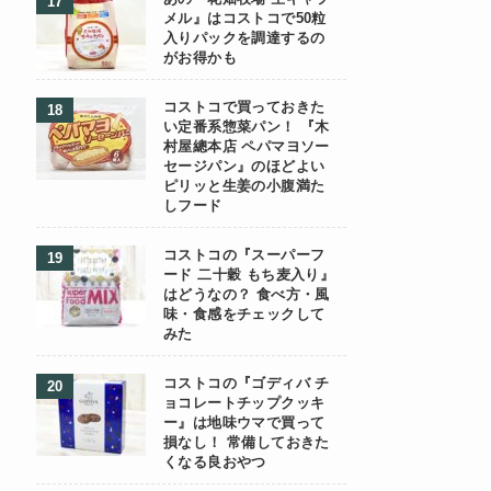
メル』はコストコで50粒
入りパックを調達するの
がお得かも
コストコで買っておきた
い定番系惣菜パン！ 『木
村屋總本店 ペパマヨソー
セージパン』のほどよい
ピリッと生姜の小腹満た
しフード
コストコの『スーパーフ
ード 二十穀 もち麦入り』
はどうなの？ 食べ方・風
味・食感をチェックして
みた
コストコの『ゴディバ チ
ョコレートチップクッキ
ー』は地味ウマで買って
損なし！ 常備しておきた
くなる良おやつ