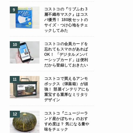
コストコの『リブふわ 3
層不織布マスク』はコス
パ優秀！ 180枚セットの
サイズ・つけ心地をチェ
ックしてみた
コストコの会員カードを
忘れてもスマホがあれば
OK！ 「デジタルメンバ
ーシップカード」は便利
だから登録しておきたい
コストコで買えるアンモ
ボックス（弾薬箱）が頑
強！ 部屋インテリアにも
重宝する重厚なミリタリ
デザイン
コストコ『ニュージーラ
ンド産かぼちゃ』のおす
すめ度は？ 気になる量や
味をチェック