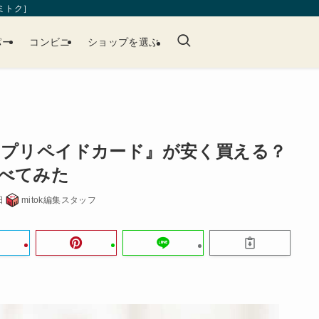
［ミトク］
パー
コンビニ
ショップを選ぶ
Nプリペイドカード』が安く買える？
べてみた
日
mitok編集スタッフ