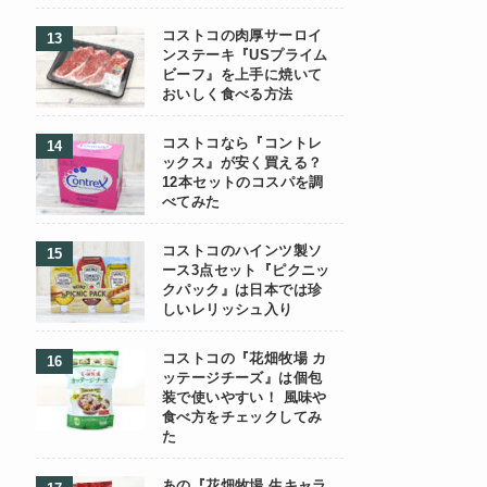
コストコの肉厚サーロイ
ンステーキ『USプライム
ビーフ』を上手に焼いて
おいしく食べる方法
コストコなら『コントレ
ックス』が安く買える？
12本セットのコスパを調
べてみた
コストコのハインツ製ソ
ース3点セット『ピクニッ
クパック』は日本では珍
しいレリッシュ入り
コストコの『花畑牧場 カ
ッテージチーズ』は個包
装で使いやすい！ 風味や
食べ方をチェックしてみ
た
あの『花畑牧場 生キャラ