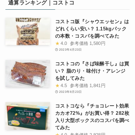
通算ランキング｜コストコ
コストコ版『シャウエッセン』は
どれくらい安い？ 1.15kgパック
の本数・コスパを調べてみた
★
4.0
参考価格
1,580円
2023年4月23日
コストコの『さば味醂干し』は買
い？ 脂のり・味付け・アレンジ
を試してみた
★
4.5
参考価格
1,841円
2023年8月23日
コストコなら『チョコレート効果
カカオ72%』がお買い得？ 282枚
入り大型ボックスのコスパを調べ
てみた
★
4.0
参考価格
2,928円