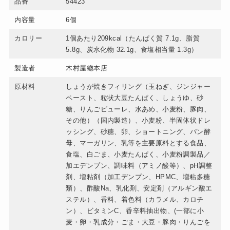
品番
54423
内容量
6個
カロリー
1個あたり209kcal（たんぱく質 7.1g、脂質
5.8g、炭水化物 32.1g、食塩相当量 1.3g）
製造者
木村屋總本店
原材料
しょうが焼きフィリング（玉ねぎ、ジンジャー
ペースト、粒状大豆たんぱく、しょうゆ、砂
糖、りんごビューレ、水あめ、小麦粉、豚肉、
その他）（国内製造）、小麦粉、半固体状ドレ
ッシング、砂糖、卵、ショートニング、パン酵
母、マーガリン、乳等を主要原料とする食品、
食塩、白ごま、小麦たんぱく、小麦粉調製品／
加エデンプン、調味料（アミノ酸等）、pH調整
剤、増粘剤（加工デンプン、HPMC、増粘多糖
類）、酢酸Na、乳化剤、安定剤（アルギン酸エ
ステル）、香料、着色料（カラメル、カロチ
ン）、ビタミンC、香辛料抽出物、(一部に小
麦・卵・乳成分・ごま・大豆・豚肉・りんごを