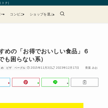
［ミトク］
パー
コンビニ
ショップを選ぶ
すめの「お得でおいしい食品」６
でも困らない系）
2015年11月3日
2023年12月17日
青葉 みお
とめ
ピザ
ベーグル