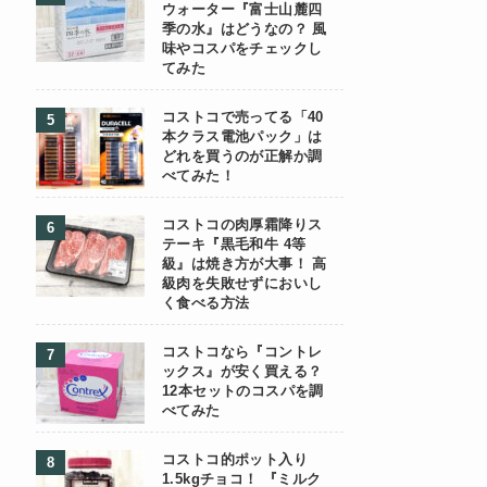
ウォーター『富士山麓四
季の水』はどうなの？ 風
味やコスパをチェックし
てみた
コストコで売ってる「40
本クラス電池パック」は
どれを買うのが正解か調
べてみた！
コストコの肉厚霜降りス
テーキ『黒毛和牛 4等
級』は焼き方が大事！ 高
級肉を失敗せずにおいし
く食べる方法
コストコなら『コントレ
ックス』が安く買える？
12本セットのコスパを調
べてみた
コストコ的ポット入り
1.5kgチョコ！ 『ミルク