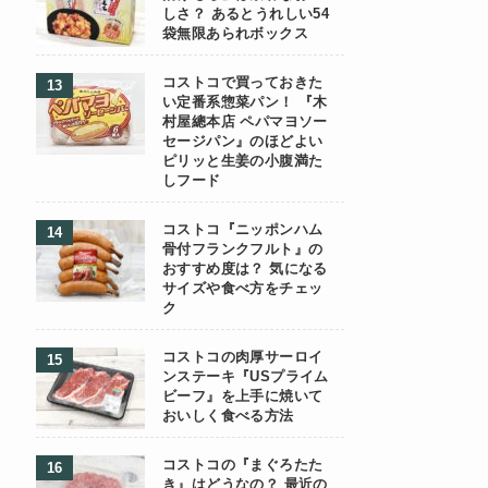
しさ？ あるとうれしい54
袋無限あられボックス
コストコで買っておきた
い定番系惣菜パン！ 『木
村屋總本店 ペパマヨソー
セージパン』のほどよい
ピリッと生姜の小腹満た
しフード
コストコ『ニッポンハム
骨付フランクフルト』の
おすすめ度は？ 気になる
サイズや食べ方をチェッ
ク
コストコの肉厚サーロイ
ンステーキ『USプライム
ビーフ』を上手に焼いて
おいしく食べる方法
コストコの『まぐろたた
き』はどうなの？ 最近の