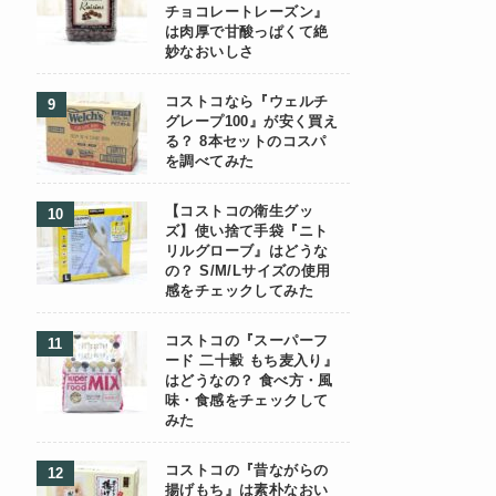
チョコレートレーズン』
は肉厚で甘酸っぱくて絶
妙なおいしさ
コストコなら『ウェルチ
グレープ100』が安く買え
る？ 8本セットのコスパ
を調べてみた
【コストコの衛生グッ
ズ】使い捨て手袋『ニト
リルグローブ』はどうな
の？ S/M/Lサイズの使用
感をチェックしてみた
コストコの『スーパーフ
ード 二十穀 もち麦入り』
はどうなの？ 食べ方・風
味・食感をチェックして
みた
コストコの『昔ながらの
揚げもち』は素朴なおい