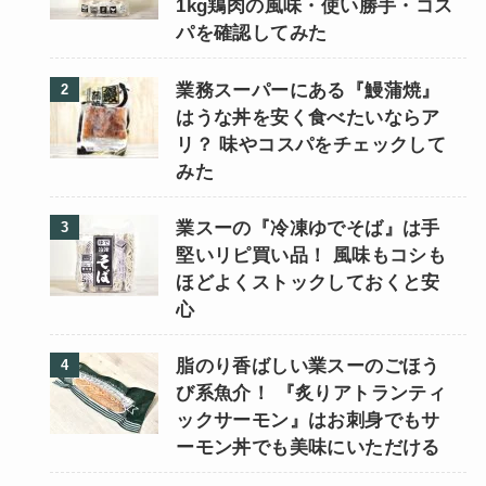
1kg鶏肉の風味・使い勝手・コス
パを確認してみた
業務スーパーにある『鰻蒲焼』
はうな丼を安く食べたいならア
リ？ 味やコスパをチェックして
みた
業スーの『冷凍ゆでそば』は手
堅いリピ買い品！ 風味もコシも
ほどよくストックしておくと安
心
脂のり香ばしい業スーのごほう
び系魚介！ 『炙りアトランティ
ックサーモン』はお刺身でもサ
ーモン丼でも美味にいただける