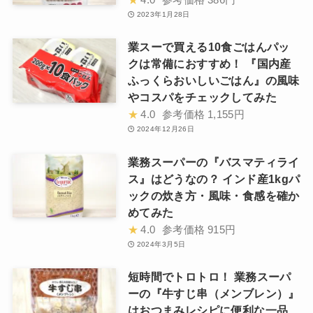
2023年1月28日
業スーで買える10食ごはんパッ
クは常備におすすめ！ 『国内産
ふっくらおいしいごはん』の風味
やコスパをチェックしてみた
★
4.0
参考価格
1,155円
2024年12月26日
業務スーパーの『バスマティライ
ス』はどうなの？ インド産1kgパ
ックの炊き方・風味・食感を確か
めてみた
★
4.0
参考価格
915円
2024年3月5日
短時間でトロトロ！ 業務スーパ
ーの『牛すじ串（メンブレン）』
はおつまみレシピに便利な一品