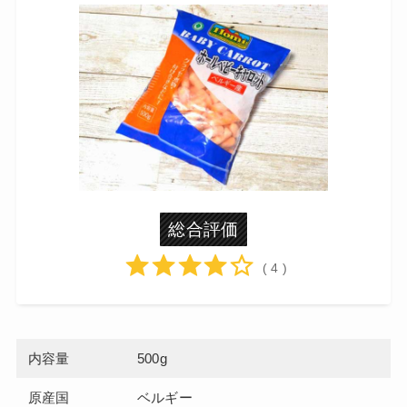
総合評価
( 4 )
内容量
500g
原産国
ベルギー