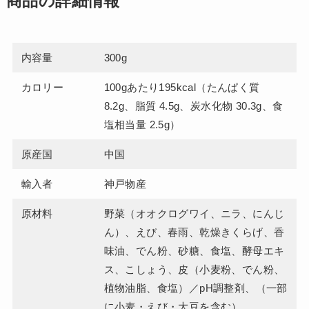
商品の詳細情報
内容量
300g
カロリー
100gあたり195kcal（たんぱく質
8.2g、脂質 4.5g、炭水化物 30.3g、食
塩相当量 2.5g）
原産国
中国
輸入者
神戸物産
原材料
野菜（オオクログワイ、ニラ、にんじ
ん）、えび、春雨、乾燥きくらげ、香
味油、でん粉、砂糖、食塩、酵母エキ
ス、こしょう、皮（小麦粉、でん粉、
植物油脂、食塩）／pH調整剤、（一部
に小麦・えび・大豆を含む）