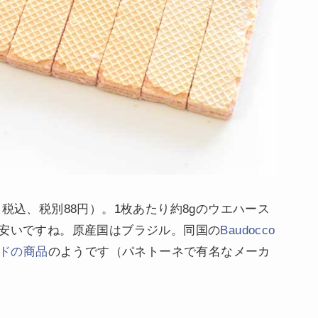
（税込、税別88円）。1枚あたり約8gのウエハース
お安いですね。原産国はブラジル。同国の
Baudocco
ンドの商品
のようです（パネトーネで有名なメーカ