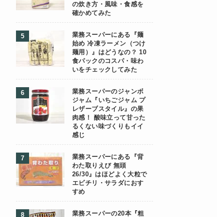
の炊き方・風味・食感を
確かめてみた
業務スーパーにある『麺
始め 冷凍ラーメン（つけ
麺用）』はどうなの？ 10
食パックのコスパ・味わ
いをチェックしてみた
業務スーパーのジャンボ
ジャム『いちごジャム プ
レザーブスタイル』の果
肉感！ 酸味立って甘った
るくない味づくりもイイ
感じ
業務スーパーにある『背
わた取りえび 無頭
26/30』はほどよく大粒で
エビチリ・サラダにおす
すめ
業務スーパーの20本『粗