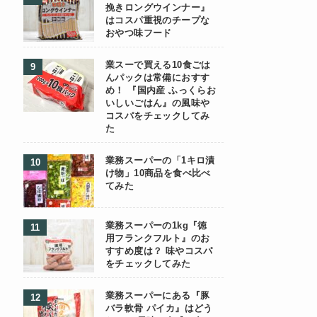
挽きロングウインナー』
はコスパ重視のチープな
おやつ味フード
業スーで買える10食ごは
んパックは常備におすす
め！ 『国内産 ふっくらお
いしいごはん』の風味や
コスパをチェックしてみ
た
業務スーパーの「1キロ漬
け物」10商品を食べ比べ
てみた
業務スーパーの1kg『徳
用フランクフルト』のお
すすめ度は？ 味やコスパ
をチェックしてみた
業務スーパーにある『豚
バラ軟骨 パイカ』はどう