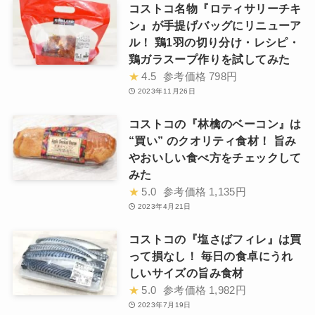
コストコ名物『ロティサリーチキ
ン』が手提げバッグにリニューア
ル！ 鶏1羽の切り分け・レシピ・
鶏ガラスープ作りを試してみた
★
4.5
参考価格
798円
2023年11月26日
コストコの『林檎のベーコン』は
“買い” のクオリティ食材！ 旨み
やおいしい食べ方をチェックして
みた
★
5.0
参考価格
1,135円
2023年4月21日
コストコの『塩さばフィレ』は買
って損なし！ 毎日の食卓にうれ
しいサイズの旨み食材
★
5.0
参考価格
1,982円
2023年7月19日