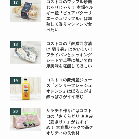
コストコのワッフル砂糖
じゃりじゃり！ 本場ベル
ギー産『ピュアバターリ
エージュワッフル』は加
熱して香りマシマシで食
べたい
コストコの『銀鱈西京漬
け 切り身』はおいしい！
フライパンとクッキング
シートで上手に焼いて肉
厚美味を堪能してほしい
コストコの豪州産ジュー
ス『オンリーフレッシュ
オレンジ』はほろにが甘
酸っぱさがイイ感じ
サラチキ作りにはコスト
コの『さくらどり ささみ
（筋きり）』がおすす
め！ 大容量パックで高ク
オリティの良食材