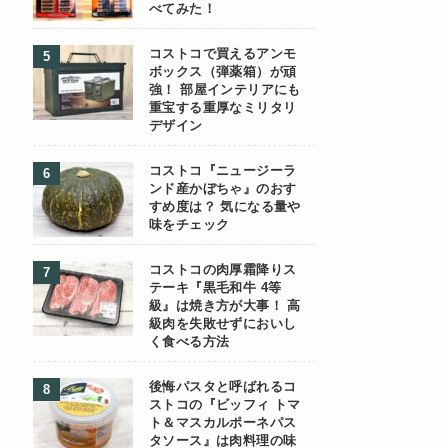
べてみた！
コストコで買えるアンモ
ボックス（弾薬箱）が頑
強！ 部屋インテリアにも
重宝する重厚なミリタリ
デザイン
コストコ『ニュージーラ
ンド産かぼちゃ』のおす
すめ度は？ 気になる量や
味をチェック
コストコの肉厚霜降りス
テーキ『黒毛和牛 4等
級』は焼き方が大事！ 高
級肉を失敗せずにおいし
く食べる方法
後悔パスタと呼ばれるコ
ストコの『ビッフィ トマ
ト＆マスカルポーネパス
タソース』は肉料理の味