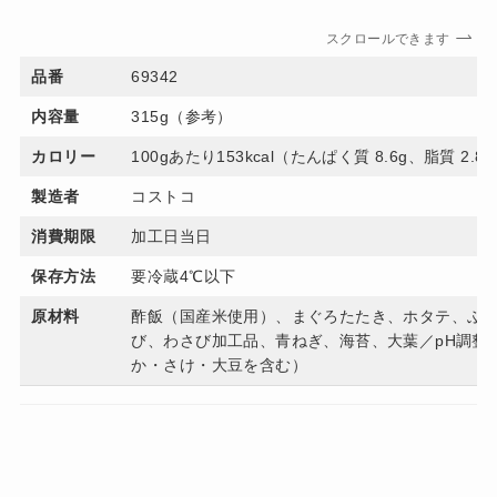
スクロールできます
品番
69342
内容量
315g（参考）
カロリー
100gあたり153kcal（たんぱく質 8.6g、脂質 2.
製造者
コストコ
消費期限
加工日当日
保存方法
要冷蔵4℃以下
原材料
酢飯（国産米使用）、まぐろたたき、ホタテ、ぶ
び、わさび加工品、青ねぎ、海苔、大葉／pH調整剤
か・さけ・大豆を含む）