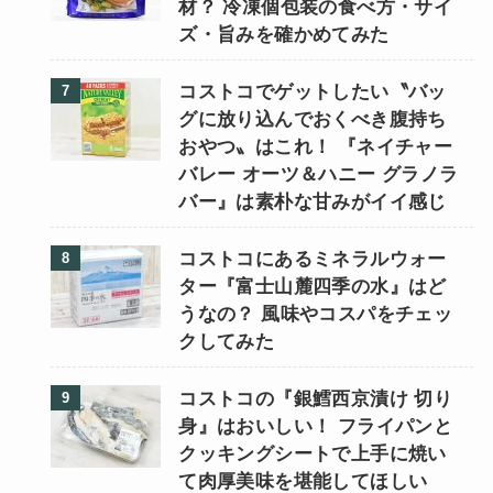
材？ 冷凍個包装の食べ方・サイ
ズ・旨みを確かめてみた
コストコでゲットしたい〝バッ
グに放り込んでおくべき腹持ち
おやつ〟はこれ！ 『ネイチャー
バレー オーツ＆ハニー グラノラ
バー』は素朴な甘みがイイ感じ
コストコにあるミネラルウォー
ター『富士山麓四季の水』はど
うなの？ 風味やコスパをチェッ
クしてみた
コストコの『銀鱈西京漬け 切り
身』はおいしい！ フライパンと
クッキングシートで上手に焼い
て肉厚美味を堪能してほしい