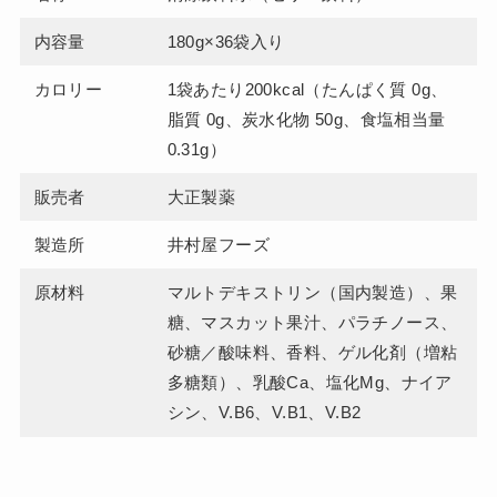
内容量
180g×36袋入り
カロリー
1袋あたり200kcal（たんぱく質 0g、
脂質 0g、炭水化物 50g、食塩相当量
0.31g）
販売者
大正製薬
製造所
井村屋フーズ
原材料
マルトデキストリン（国内製造）、果
糖、マスカット果汁、パラチノース、
砂糖／酸味料、香料、ゲル化剤（増粘
多糖類）、乳酸Ca、塩化Mg、ナイア
シン、V.B6、V.B1、V.B2