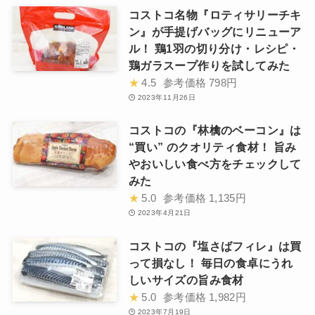
コストコ名物『ロティサリーチキ
ン』が手提げバッグにリニューア
ル！ 鶏1羽の切り分け・レシピ・
鶏ガラスープ作りを試してみた
★
4.5
参考価格
798円
2023年11月26日
コストコの『林檎のベーコン』は
“買い” のクオリティ食材！ 旨み
やおいしい食べ方をチェックして
みた
★
5.0
参考価格
1,135円
2023年4月21日
コストコの『塩さばフィレ』は買
って損なし！ 毎日の食卓にうれ
しいサイズの旨み食材
★
5.0
参考価格
1,982円
2023年7月19日