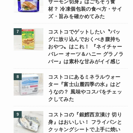
サーモン切身』はごちそう食
材？ 冷凍個包装の食べ方・サイ
ズ・旨みを確かめてみた
コストコでゲットしたい〝バッ
グに放り込んでおくべき腹持ち
おやつ〟はこれ！ 『ネイチャー
バレー オーツ＆ハニー グラノラ
バー』は素朴な甘みがイイ感じ
コストコにあるミネラルウォー
ター『富士山麓四季の水』はど
うなの？ 風味やコスパをチェッ
クしてみた
コストコの『銀鱈西京漬け 切り
身』はおいしい！ フライパンと
クッキングシートで上手に焼い