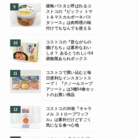
後悔パスタと呼ばれるコ
ストコの『ビッフィ トマ
ト＆マスカルポーネパス
タソース』は肉料理の味
付けでもなんでも使える
コストコの『昔ながらの
揚げもち』は素朴なおい
しさ？ あるとうれしい54
袋無限あられボックス
コストコで買い込むと毎
日便利なインスタントス
ープ！ 『クノールスープ
アソート』は3種54食セッ
トのお買い得品
コストコの30枚『キャラ
メル ストロープワッフ
ル』は素朴だけどすごく
気になる食べ心地