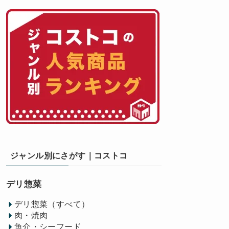
ジャンル別にさがす｜コストコ
デリ惣菜
デリ惣菜（すべて）
肉・焼肉
魚介・シーフード