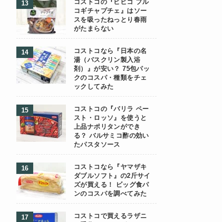
コストコの『ビビゴ プル
コギチャプチェ』はソー
スを吸ったねっとり春雨
がたまらない
コストコなら『日本の名
湯（バスクリン製入浴
剤）』が安い？ 75包パッ
クのコスパ・種類をチェ
ックしてみた
コストコの『バリラ ペー
スト・ロッソ』を使うと
上品ナポリタンができ
る？ バルサミコ酢の効い
たパスタソース
コストコなら『ヤマザキ
ダブルソフト』の2斤サイ
ズが買える！ ビッグ食パ
ンのコスパを調べてみた
コストコで買えるラザニ