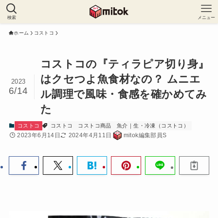
検索
メニュー
ホーム
コストコ
コストコの『ティラピア切り身』
はクセつよ魚食材なの？ ムニエ
2023
6/14
ル調理で風味・食感を確かめてみ
た
コストコ
コストコ
コストコ商品
魚介｜生・冷凍（コストコ）
2023年6月14日
2024年4月11日
mitok編集部員S