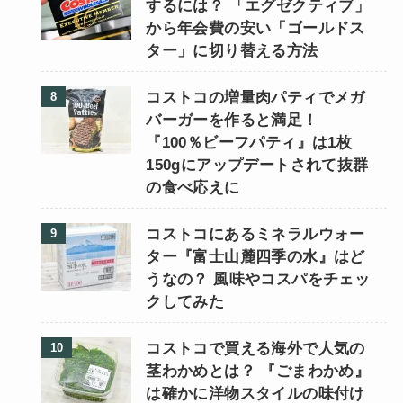
するには？ 「エグゼクティブ」
から年会費の安い「ゴールドス
ター」に切り替える方法
コストコの増量肉パティでメガ
バーガーを作ると満足！
『100％ビーフパティ』は1枚
150gにアップデートされて抜群
の食べ応えに
コストコにあるミネラルウォー
ター『富士山麓四季の水』はど
うなの？ 風味やコスパをチェッ
クしてみた
コストコで買える海外で人気の
茎わかめとは？ 『ごまわかめ』
は確かに洋物スタイルの味付け