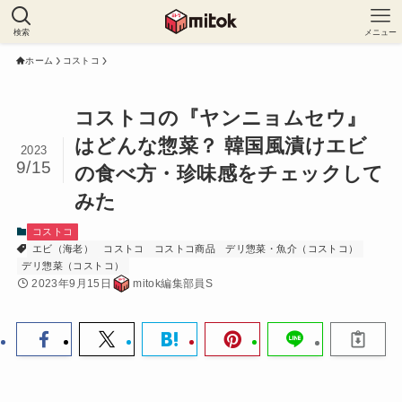
検索
メニュー
ホーム
コストコ
コストコの『ヤンニョムセウ』
はどんな惣菜？ 韓国風漬けエビ
2023
9/15
の食べ方・珍味感をチェックして
みた
コストコ
エビ（海老）
コストコ
コストコ商品
デリ惣菜・魚介（コストコ）
デリ惣菜（コストコ）
2023年9月15日
mitok編集部員S