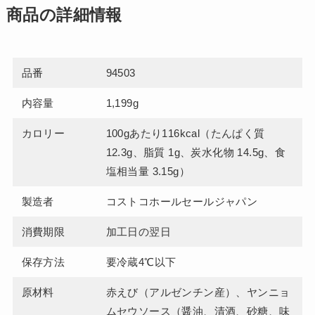
商品の詳細情報
品番
94503
内容量
1,199g
カロリー
100gあたり116kcal（たんぱく質
12.3g、脂質 1g、炭水化物 14.5g、食
塩相当量 3.15g）
製造者
コストコホールセールジャパン
消費期限
加工日の翌日
保存方法
要冷蔵4℃以下
原材料
赤えび（アルゼンチン産）、ヤンニョ
ムセウソース（醤油、清酒、砂糖、味