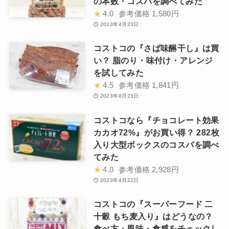
の本数・コスパを調べてみた
★
4.0
参考価格
1,580円
2023年4月23日
コストコの『さば味醂干し』は買
い？ 脂のり・味付け・アレンジ
を試してみた
★
4.5
参考価格
1,841円
2023年8月23日
コストコなら『チョコレート効果
カカオ72%』がお買い得？ 282枚
入り大型ボックスのコスパを調べ
てみた
★
4.0
参考価格
2,928円
2023年4月22日
コストコの『スーパーフード 二
十穀 もち麦入り』はどうなの？
食べ方・風味・食感をチェックし