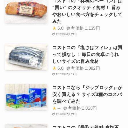
コストコの『林檎のベーコン』は
“買い” のクオリティ食材！ 旨み
やおいしい食べ方をチェックして
みた
★
5.0
参考価格
1,135円
2023年4月21日
コストコの『塩さばフィレ』は買
って損なし！ 毎日の食卓にうれ
しいサイズの旨み食材
★
5.0
参考価格
1,982円
2023年7月19日
コストコなら『ジップロック』が
安く買える？ サイズ3種のコスパ
を調べてみた
★
--
参考価格
1,928円
2018年7月21日
コストコの『骨取り銀鮭 食塩不