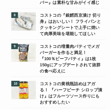
バー』は素朴な甘みがイイ感じ
コストコの『銀鱈西京漬け 切り
身』はおいしい！ フライパンと
クッキングシートで上手に焼い
て肉厚美味を堪能してほしい
コストコの増量肉パティでメガ
バーガーを作ると満足！
『100％ビーフパティ』は1枚
150gにアップデートされて抜群
の食べ応えに
コストコの黄桃瓶詰めはアガ
る！ 『ハーフピーチ シロップ漬
け』はフルーツソース作りにも
おすすめしたい