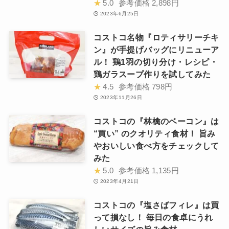
★
5.0
参考価格
2,898円
2023年6月25日
コストコ名物『ロティサリーチキ
ン』が手提げバッグにリニューア
ル！ 鶏1羽の切り分け・レシピ・
鶏ガラスープ作りを試してみた
★
4.5
参考価格
798円
2023年11月26日
コストコの『林檎のベーコン』は
“買い” のクオリティ食材！ 旨み
やおいしい食べ方をチェックして
みた
★
5.0
参考価格
1,135円
2023年4月21日
コストコの『塩さばフィレ』は買
って損なし！ 毎日の食卓にうれ