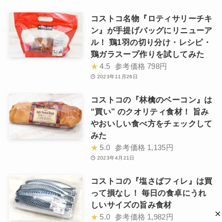
コストコ名物『ロティサリーチキ
ン』が手提げバッグにリニューア
ル！ 鶏1羽の切り分け・レシピ・
鶏ガラスープ作りを試してみた
★
4.5
参考価格
798円
2023年11月26日
コストコの『林檎のベーコン』は
“買い” のクオリティ食材！ 旨み
やおいしい食べ方をチェックして
みた
★
5.0
参考価格
1,135円
2023年4月21日
コストコの『塩さばフィレ』は買
って損なし！ 毎日の食卓にうれ
しいサイズの旨み食材
★
5.0
参考価格
1,982円