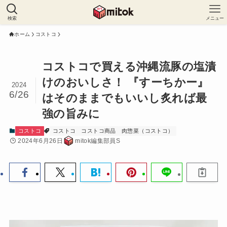
検索
メニュー
ホーム
コストコ
コストコで買える沖縄流豚の塩漬
けのおいしさ！ 『すーちかー』
2024
6/26
はそのままでもいいし炙れば最
強の旨みに
コストコ
コストコ
コストコ商品
肉惣菜（コストコ）
2024年6月26日
mitok編集部員S