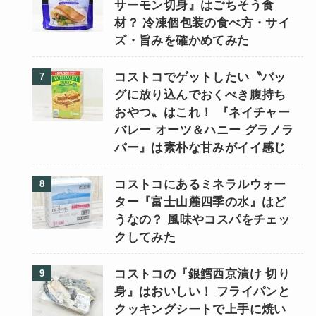
サーモン切身』はごちそう食
材？ 冷凍個包装の食べ方・サイ
ズ・旨みを確かめてみた
コストコでゲットしたい〝バッ
グに放り込んでおくべき腹持ち
おやつ〟はこれ！ 『ネイチャー
バレー オーツ＆ハニー グラノラ
バー』は素朴な甘みがイイ感じ
コストコにあるミネラルウォー
ター『富士山麓四季の水』はど
うなの？ 風味やコスパをチェッ
クしてみた
コストコの『銀鱈西京漬け 切り
身』はおいしい！ フライパンと
クッキングシートで上手に焼い