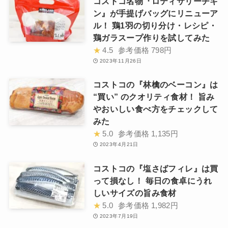
コストコ名物『ロティサリーチキ
ン』が手提げバッグにリニューア
ル！ 鶏1羽の切り分け・レシピ・
鶏ガラスープ作りを試してみた
★
4.5
参考価格
798円
2023年11月26日
コストコの『林檎のベーコン』は
“買い” のクオリティ食材！ 旨み
やおいしい食べ方をチェックして
みた
★
5.0
参考価格
1,135円
2023年4月21日
コストコの『塩さばフィレ』は買
って損なし！ 毎日の食卓にうれ
しいサイズの旨み食材
★
5.0
参考価格
1,982円
2023年7月19日