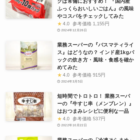
クは常備におすすめ！ 『国内産
ふっくらおいしいごはん』の風味
やコスパをチェックしてみた
★
4.0
参考価格
1,155円
2024年12月26日
業務スーパーの『バスマティライ
ス』はどうなの？ インド産1kgパ
ックの炊き方・風味・食感を確か
めてみた
★
4.0
参考価格
915円
2024年3月5日
短時間でトロトロ！ 業務スーパ
ーの『牛すじ串（メンブレン）』
はおつまみレシピに便利な一品
★
4.0
参考価格
537円
2022年10月22日
業務スーパーの「冷凍そらまめ」