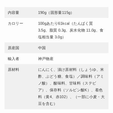
内容量
190g（固形量115g）
カロリー
100gあたり61kcal（たんぱく質
3.5g、脂質 0.3g、炭水化物 11.0g、食
塩相当量 3.0g）
原産国
中国
輸入者
神戸物産
原材料
にんにく、漬け原材料（しょうゆ、米
酢、ぶどう糖、食塩）／調味料（アミ
ノ酸）、酸味料、甘味料（ステビ
ア）、保存料（ソルビン酸K）、着色
料（黄4、赤102）、（一部に小麦・大
豆を含む）