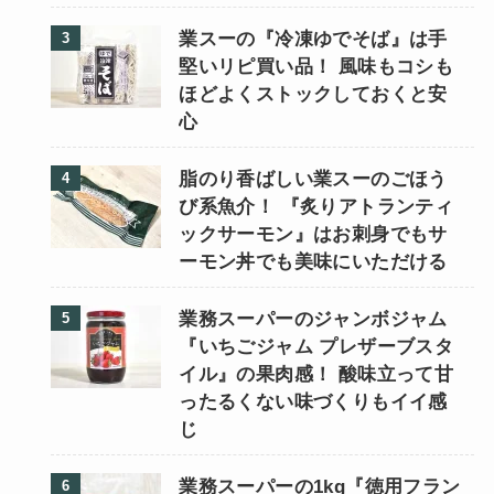
業スーの『冷凍ゆでそば』は手
堅いリピ買い品！ 風味もコシも
ほどよくストックしておくと安
心
脂のり香ばしい業スーのごほう
び系魚介！ 『炙りアトランティ
ックサーモン』はお刺身でもサ
ーモン丼でも美味にいただける
業務スーパーのジャンボジャム
『いちごジャム プレザーブスタ
イル』の果肉感！ 酸味立って甘
ったるくない味づくりもイイ感
じ
業務スーパーの1kg『徳用フラン