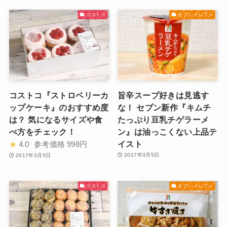
コストコ
セブン-イレブン
コストコ『ストロベリーカ
旨辛スープ好きは見逃す
ップケーキ』のおすすめ度
な！ セブン新作『キムチ
は？ 気になるサイズや食
たっぷり豆乳チゲラーメ
べ方をチェック！
ン』は油っこくない上品テ
イスト
★
4.0
参考価格
998円
2017年3月5日
2017年3月5日
コストコ
セブン-イレブン