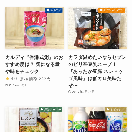
カルディ
セブン-イレブン
カルディ『香港式粥』のお
カラダ温めたいならセブン
すすめ度は？ 気になる量
のピリ辛豆乳スープ！
や味をチェック
『あったか豆腐 スンドゥ
ブ風味』は低カロ美味だ
★
4.0
参考価格
243円
ぞ〜
2017年3月1日
2017年2月28日
業務スーパー
トピックス