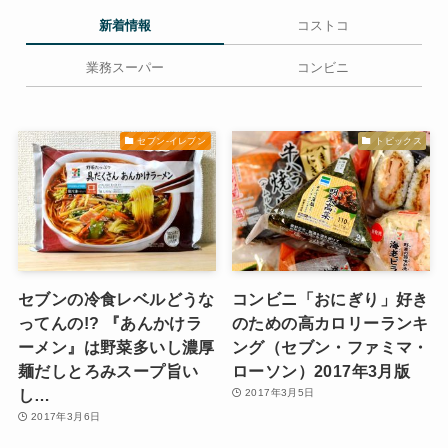
新着情報
コストコ
業務スーパー
コンビニ
セブン-イレブン
トピックス
セブンの冷食レベルどうな
コンビニ「おにぎり」好き
ってんの!? 『あんかけラ
のための高カロリーランキ
ーメン』は野菜多いし濃厚
ング（セブン・ファミマ・
麺だしとろみスープ旨い
ローソン）2017年3月版
し…
2017年3月5日
2017年3月6日