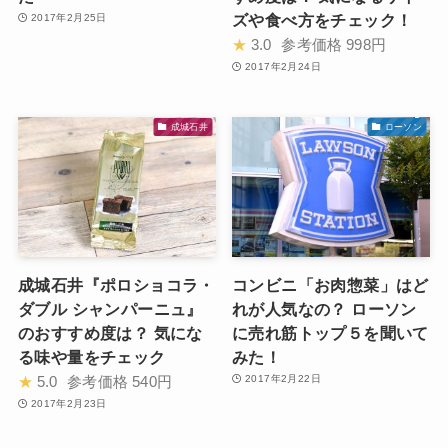
ズや食べ方をチェック！
2017年2月25日
★
3.0
参考価格
998円
2017年2月24日
成城石井
ローソン
成城石井『ポロショコラ・
コンビニ「お肉惣菜」はど
ダブル シャンパーニュ』
れが人気なの？ ローソン
のおすすめ度は？ 気にな
に売れ筋トップ５を聞いて
る味や量をチェック
みた！
★
5.0
参考価格
540円
2017年2月22日
2017年2月23日