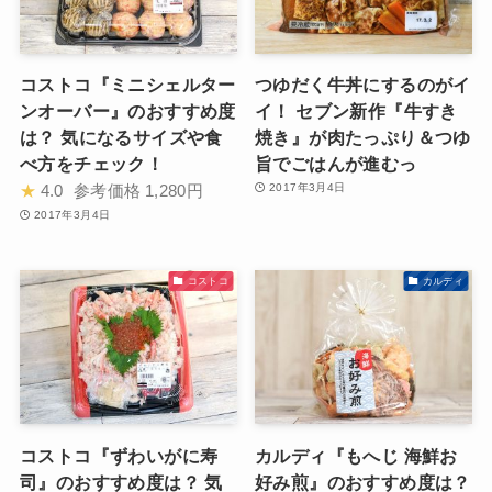
コストコ『ミニシェルター
つゆだく牛丼にするのがイ
ンオーバー』のおすすめ度
イ！ セブン新作『牛すき
は？ 気になるサイズや食
焼き』が肉たっぷり＆つゆ
べ方をチェック！
旨でごはんが進むっ
★
4.0
参考価格
1,280円
2017年3月4日
2017年3月4日
コストコ
カルディ
コストコ『ずわいがに寿
カルディ『もへじ 海鮮お
司』のおすすめ度は？ 気
好み煎』のおすすめ度は？