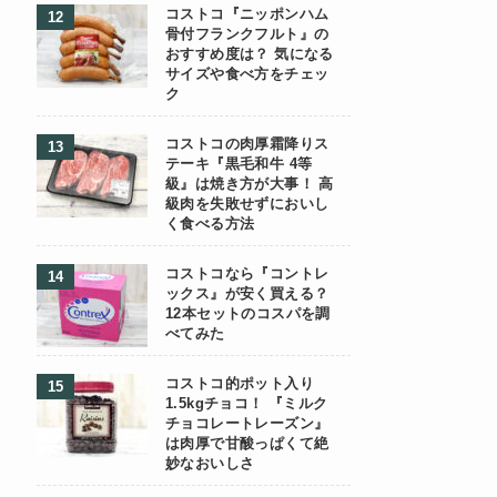
コストコ『ニッポンハム
骨付フランクフルト』の
おすすめ度は？ 気になる
サイズや食べ方をチェッ
ク
コストコの肉厚霜降りス
テーキ『黒毛和牛 4等
級』は焼き方が大事！ 高
級肉を失敗せずにおいし
く食べる方法
コストコなら『コントレ
ックス』が安く買える？
12本セットのコスパを調
べてみた
コストコ的ポット入り
1.5kgチョコ！ 『ミルク
チョコレートレーズン』
は肉厚で甘酸っぱくて絶
妙なおいしさ