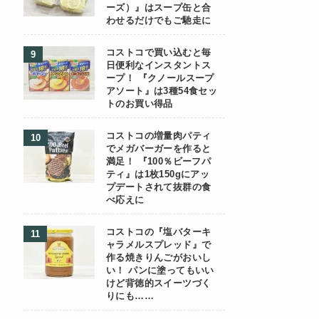
ーズ）』はスープ缶と合
わせるだけでもご馳走に
コストコで買い込むと毎
日便利なインスタントス
ープ！ 『クノールスープ
アソート』は3種54食セッ
トのお買い得品
コストコの増量肉パティ
でメガバーガーを作ると
満足！ 『100％ビーフパ
ティ』は1枚150gにアッ
プデートされて抜群の食
べ応えに
コストコの『塩バターキ
ャラメルスプレッド』で
作る焼きりんごがおいし
い！ パンに塗ってもいい
けど背徳的スイーツづく
りにも……