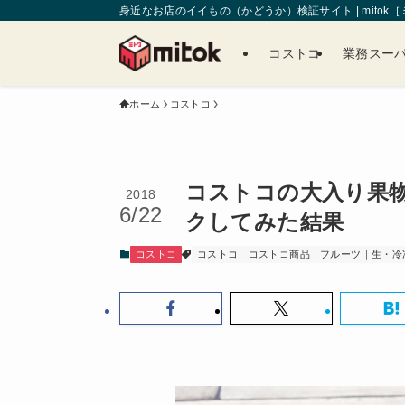
身近なお店のイイもの（かどうか）検証サイト | mitok
コストコ
業務スー
ホーム
コストコ
コストコの大入り果
2018
6/22
クしてみた結果
コストコ
コストコ
コストコ商品
フルーツ｜生・冷