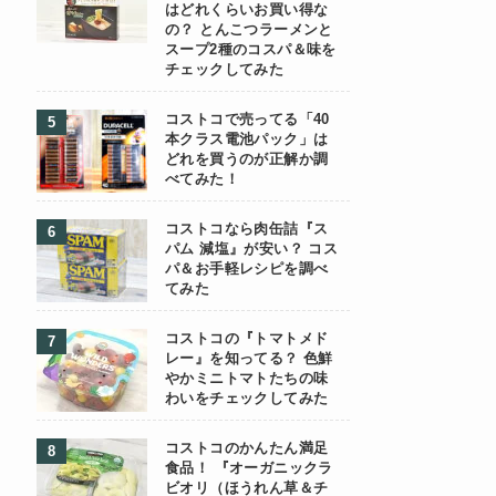
はどれくらいお買い得な
の？ とんこつラーメンと
スープ2種のコスパ＆味を
チェックしてみた
コストコで売ってる「40
本クラス電池パック」は
どれを買うのが正解か調
べてみた！
コストコなら肉缶詰『ス
パム 減塩』が安い？ コス
パ＆お手軽レシピを調べ
てみた
コストコの『トマトメド
レー』を知ってる？ 色鮮
やかミニトマトたちの味
わいをチェックしてみた
コストコのかんたん満足
食品！ 『オーガニックラ
ビオリ（ほうれん草＆チ