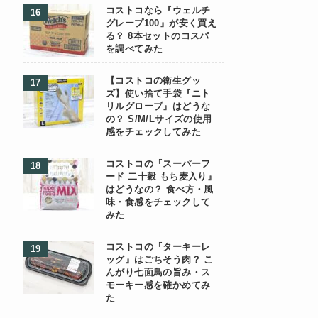
コストコなら『ウェルチ
グレープ100』が安く買え
る？ 8本セットのコスパ
を調べてみた
【コストコの衛生グッ
ズ】使い捨て手袋『ニト
リルグローブ』はどうな
の？ S/M/Lサイズの使用
感をチェックしてみた
コストコの『スーパーフ
ード 二十穀 もち麦入り』
はどうなの？ 食べ方・風
味・食感をチェックして
みた
コストコの『ターキーレ
ッグ』はごちそう肉？ こ
んがり七面鳥の旨み・ス
モーキー感を確かめてみ
た