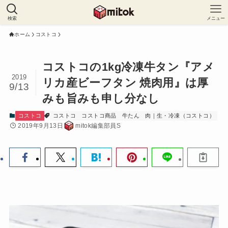
検索
メニュー
ホーム
コストコ
コストコの1kg冷凍牛タン『アメ
2019
リカ産ビーフタン 焼肉用』は厚
9/13
みも旨みも申し分なし
コストコ
コストコ
コストコ商品
牛たん
肉｜生・冷凍（コストコ）
2019年9月13日
mitok編集部員S