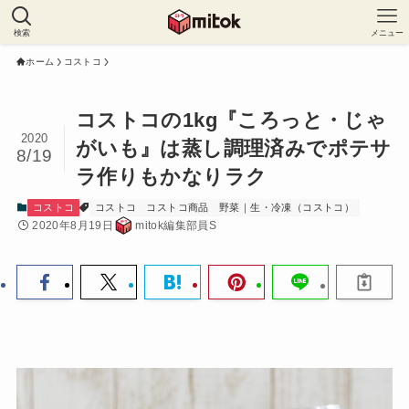
検索
メニュー
ホーム
コストコ
コストコの1kg『ころっと・じゃ
2020
がいも』は蒸し調理済みでポテサ
8/19
ラ作りもかなりラク
コストコ
コストコ
コストコ商品
野菜｜生・冷凍（コストコ）
2020年8月19日
mitok編集部員S