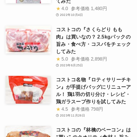
てみた
★
4.0
参考価格
1,480円
2022年10月4日
コストコの『さくらどり もも
肉』は買いなの？ 2.5kgパックの
旨み・食べ方・コスパをチェック
してみた
★
5.0
参考価格
2,898円
2023年6月25日
コストコ名物『ロティサリーチキ
ン』が手提げバッグにリニューア
ル！ 鶏1羽の切り分け・レシピ・
鶏ガラスープ作りを試してみた
★
4.5
参考価格
798円
2023年11月26日
コストコの『林檎のベーコン』は
“買い” のクオリティ食材！ 旨み