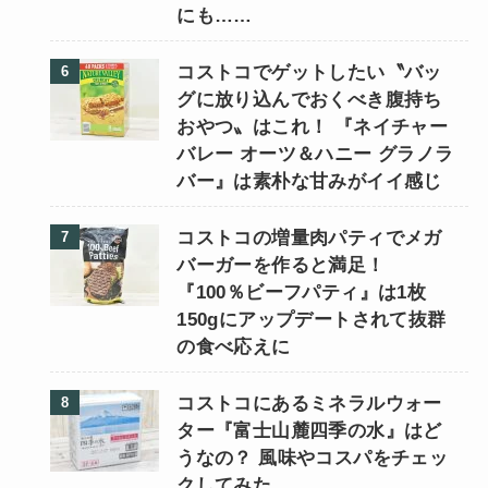
にも……
コストコでゲットしたい〝バッ
グに放り込んでおくべき腹持ち
おやつ〟はこれ！ 『ネイチャー
バレー オーツ＆ハニー グラノラ
バー』は素朴な甘みがイイ感じ
コストコの増量肉パティでメガ
バーガーを作ると満足！
『100％ビーフパティ』は1枚
150gにアップデートされて抜群
の食べ応えに
コストコにあるミネラルウォー
ター『富士山麓四季の水』はど
うなの？ 風味やコスパをチェッ
クしてみた