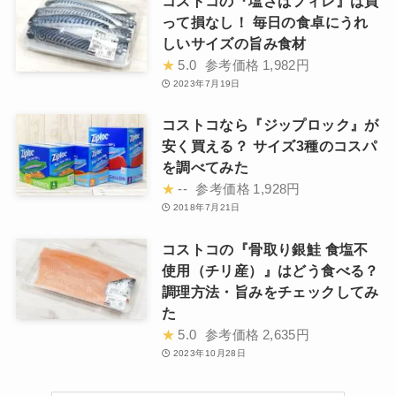
コストコの『塩さばフィレ』は買
って損なし！ 毎日の食卓にうれ
しいサイズの旨み食材
★
5.0
参考価格
1,982円
2023年7月19日
コストコなら『ジップロック』が
安く買える？ サイズ3種のコスパ
を調べてみた
★
--
参考価格
1,928円
2018年7月21日
コストコの『骨取り銀鮭 食塩不
使用（チリ産）』はどう食べる？
調理方法・旨みをチェックしてみ
た
★
5.0
参考価格
2,635円
2023年10月28日