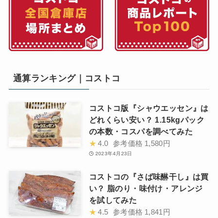
通算ランキング｜コストコ
コストコ版『シャウエッセン』は
どれくらい安い？ 1.15kgパック
の本数・コスパを調べてみた
★
4.0
参考価格
1,580円
2023年4月23日
コストコの『さば味醂干し』は買
い？ 脂のり・味付け・アレンジ
を試してみた
★
4.5
参考価格
1,841円