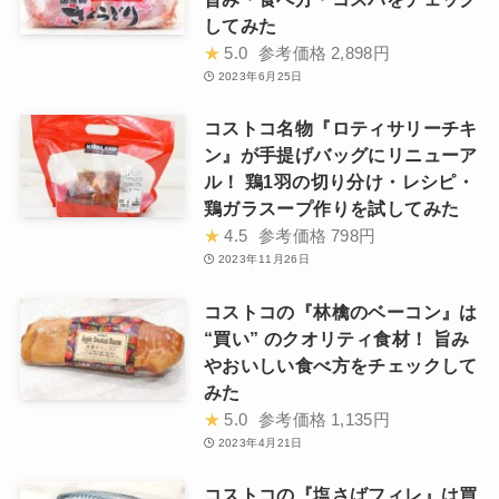
してみた
★
5.0
参考価格
2,898円
2023年6月25日
コストコ名物『ロティサリーチキ
ン』が手提げバッグにリニューア
ル！ 鶏1羽の切り分け・レシピ・
鶏ガラスープ作りを試してみた
★
4.5
参考価格
798円
2023年11月26日
コストコの『林檎のベーコン』は
“買い” のクオリティ食材！ 旨み
やおいしい食べ方をチェックして
みた
★
5.0
参考価格
1,135円
2023年4月21日
コストコの『塩さばフィレ』は買