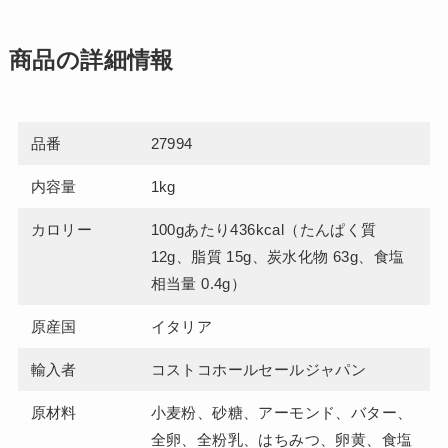
商品の詳細情報
品番
27994
内容量
1kg
カロリー
100gあたり436kcal（たんぱく質
12g、脂質 15g、炭水化物 63g、食塩
相当量 0.4g）
原産国
イタリア
輸入者
コストコホールセールジャパン
原材料
小麦粉、砂糖、アーモンド、バター、
全卵、全粉乳、はちみつ、卵黄、食塩