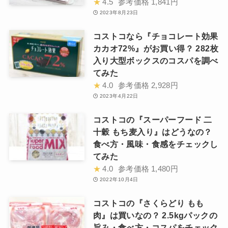
★
4.5
参考価格
1,841円
2023年8月23日
コストコなら『チョコレート効果
カカオ72%』がお買い得？ 282枚
入り大型ボックスのコスパを調べ
てみた
★
4.0
参考価格
2,928円
2023年4月22日
コストコの『スーパーフード 二
十穀 もち麦入り』はどうなの？
食べ方・風味・食感をチェックし
てみた
★
4.0
参考価格
1,480円
2022年10月4日
コストコの『さくらどり もも
肉』は買いなの？ 2.5kgパックの
旨み・食べ方・コスパをチェック