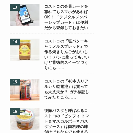
コストコの会員カードを
忘れてもスマホがあれば
OK！ 「デジタルメンバ
ーシップカード」は便利
だから登録しておきたい
コストコの『塩バターキ
ャラメルスプレッド』で
作る焼きりんごがおいし
い！ パンに塗ってもいい
けど背徳的スイーツづく
りにも……
コストコの「48本入りア
ルカリ乾電池」は買って
も大丈夫か？ ガチ検証し
てみたところ……
後悔パスタと呼ばれるコ
ストコの『ビッフィ トマ
ト＆マスカルポーネパス
タソース』は肉料理の味
付けでもなんでも使える