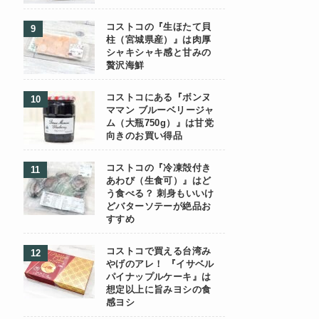
コストコの『生ほたて貝
柱（宮城県産）』は肉厚
シャキシャキ感と甘みの
贅沢海鮮
コストコにある『ボンヌ
ママン ブルーベリージャ
ム（大瓶750g）』は甘党
向きのお買い得品
コストコの『冷凍殻付き
あわび（生食可）』はど
う食べる？ 刺身もいいけ
どバターソテーが絶品お
すすめ
コストコで買える台湾み
やげのアレ！ 『イサベル
パイナップルケーキ』は
想定以上に旨みヨシの食
感ヨシ