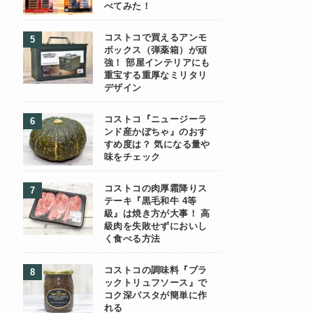
べてみた！
コストコで買えるアンモ
ボックス（弾薬箱）が頑
強！ 部屋インテリアにも
重宝する重厚なミリタリ
デザイン
コストコ『ニュージーラ
ンド産かぼちゃ』のおす
すめ度は？ 気になる量や
味をチェック
コストコの肉厚霜降りス
テーキ『黒毛和牛 4等
級』は焼き方が大事！ 高
級肉を失敗せずにおいし
く食べる方法
コストコの調味料『ブラ
ックトリュフソース』で
コク深パスタが簡単に作
れる