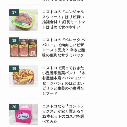
コストコの『エンジェル
スウィート』はリピ買い
推奨食材！ 細長ミニトマ
トは甘めで食べやすい
コストコの『ベレッタ ペ
パロニ』で肉肉しいピザ
トースト完成？ 辛さと酸
味の便利なサラミパック
コストコで買っておきた
い定番系惣菜パン！ 『木
村屋總本店 ペパマヨソー
セージパン』のほどよい
ピリッと生姜の小腹満た
しフード
コストコなら『コントレ
ックス』が安く買える？
12本セットのコスパを調
べてみた