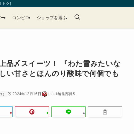
［ミトク］
パー
コンビニ
ショップを選ぶ
上品〆スイーツ！ 『わた雪みたいな
しい甘さとほんのり酸味で何個でも
2024年12月16日
mitok編集部員S
コ）