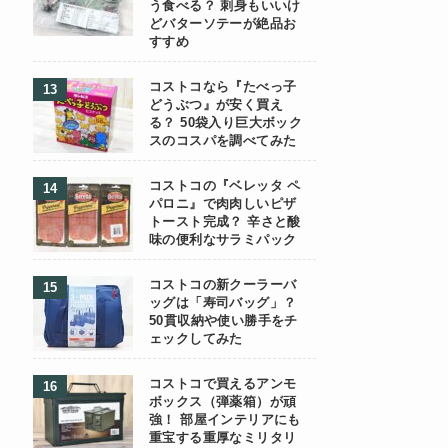
う食べる？ 刺身もいいけ
どバターソテーが絶品お
すすめ
コストコなら『たべっ子
どうぶつ』が安く買え
る？ 50袋入り巨大ボック
スのコスパを調べてみた
コストコの『ベレッタ ペ
パロニ』で肉肉しいピザ
トースト完成？ 辛さと酸
味の便利なサラミパック
コストコの新クーラーバ
ッグは「寿司バッグ」？
50貫収納や使い勝手をチ
ェックしてみた
コストコで買えるアンモ
ボックス（弾薬箱）が頑
強！ 部屋インテリアにも
重宝する重厚なミリタリ