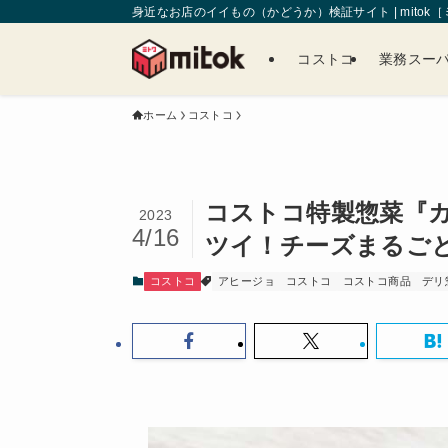
身近なお店のイイもの（かどうか）検証サイト | mitok
コストコ
業務スー
ホーム
コストコ
コストコ特製惣菜『
2023
4/16
ツイ！チーズまるご
コストコ
アヒージョ
コストコ
コストコ商品
デリ