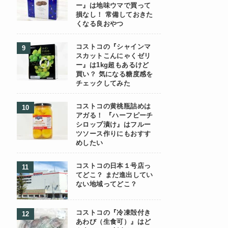
ー』は地味ウマで買って
損なし！ 常備しておきた
くなる良おやつ
コストコの『シャインマ
スカットこんにゃくゼリ
ー』は1kg超もあるけど
買い？ 気になる糖度感を
チェックしてみた
コストコの黄桃瓶詰めは
アガる！ 『ハーフピーチ
シロップ漬け』はフルー
ツソース作りにもおすす
めしたい
コストコの日本１号店っ
てどこ？ まだ進出してい
ない地域ってどこ？
コストコの『冷凍殻付き
あわび（生食可）』はど