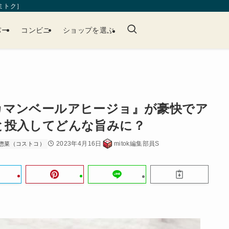
［ミトク］
パー
コンビニ
ショップを選ぶ
カマンベールアヒージョ』が豪快でア
と投入してどんな旨みに？
2023年4月16日
mitok編集部員S
惣菜（コストコ）