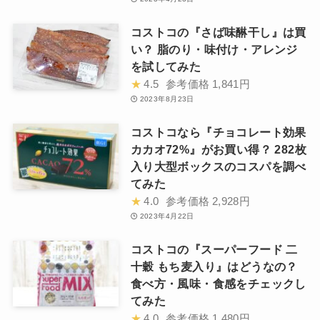
コストコの『さば味醂干し』は買
い？ 脂のり・味付け・アレンジ
を試してみた
★
4.5
参考価格
1,841円
2023年8月23日
コストコなら『チョコレート効果
カカオ72%』がお買い得？ 282枚
入り大型ボックスのコスパを調べ
てみた
★
4.0
参考価格
2,928円
2023年4月22日
コストコの『スーパーフード 二
十穀 もち麦入り』はどうなの？
食べ方・風味・食感をチェックし
てみた
★
4.0
参考価格
1,480円