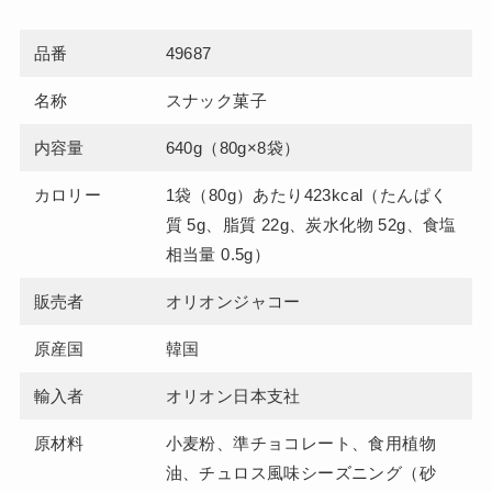
品番
49687
名称
スナック菓子
内容量
640g（80g×8袋）
カロリー
1袋（80g）あたり423kcal（たんぱく
質 5g、脂質 22g、炭水化物 52g、食塩
相当量 0.5g）
販売者
オリオンジャコー
原産国
韓国
輸入者
オリオン日本支社
原材料
小麦粉、準チョコレート、食用植物
油、チュロス風味シーズニング（砂