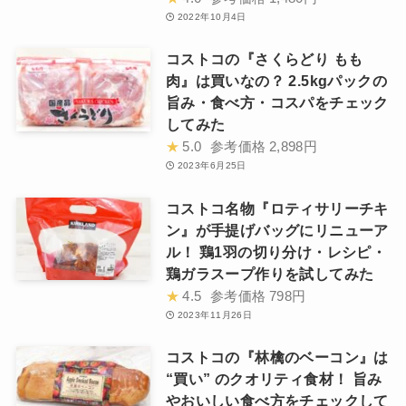
2022年10月4日
コストコの『さくらどり もも
肉』は買いなの？ 2.5kgパックの
旨み・食べ方・コスパをチェック
してみた
★
5.0
参考価格
2,898円
2023年6月25日
コストコ名物『ロティサリーチキ
ン』が手提げバッグにリニューア
ル！ 鶏1羽の切り分け・レシピ・
鶏ガラスープ作りを試してみた
★
4.5
参考価格
798円
2023年11月26日
コストコの『林檎のベーコン』は
“買い” のクオリティ食材！ 旨み
やおいしい食べ方をチェックして