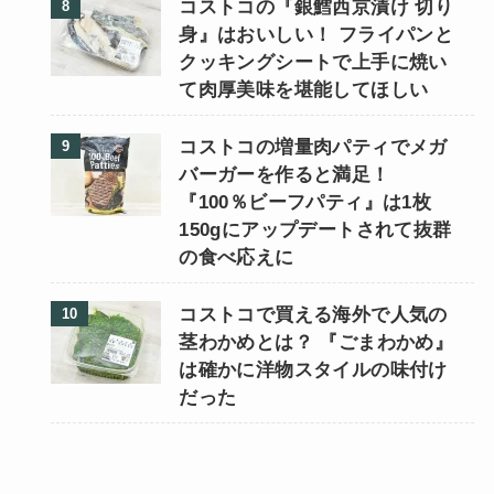
コストコの『銀鱈西京漬け 切り
身』はおいしい！ フライパンと
クッキングシートで上手に焼い
て肉厚美味を堪能してほしい
コストコの増量肉パティでメガ
バーガーを作ると満足！
『100％ビーフパティ』は1枚
150gにアップデートされて抜群
の食べ応えに
コストコで買える海外で人気の
茎わかめとは？ 『ごまわかめ』
は確かに洋物スタイルの味付け
だった