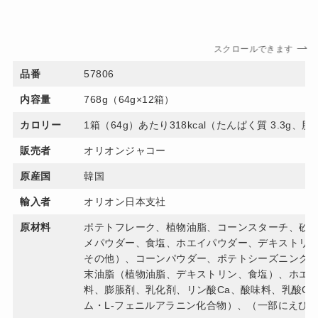
スクロールできます
品番
57806
内容量
768g（64g×12箱）
カロリー
1箱（64g）あたり318kcal（たんぱく質 3.3g、脂質
販売者
オリオンジャコー
原産国
韓国
輸入者
オリオン日本支社
原材料
ポテトフレーク、植物油脂、コーンスターチ、砂
メパウダー、食塩、ホエイパウダー、デキストリ
その他）、コーンパウダー、ポテトシーズニング
末油脂（植物油脂、デキストリン、食塩）、ホエ
料、膨脹剤、乳化剤、リン酸Ca、酸味料、乳酸C
ム・L-フェニルアラニン化合物）、（一部にえび