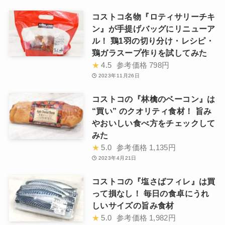
コストコ名物『ロティサリーチキ
ン』が手提げバッグにリニューア
ル！ 鶏1羽の切り分け・レシピ・
鶏ガラスープ作りを試してみた
★
4.5
参考価格
798円
2023年11月26日
コストコの『林檎のベーコン』は
“買い” のクオリティ食材！ 旨み
やおいしい食べ方をチェックして
みた
★
5.0
参考価格
1,135円
2023年4月21日
コストコの『塩さばフィレ』は買
って損なし！ 毎日の食卓にうれ
しいサイズの旨み食材
★
5.0
参考価格
1,982円