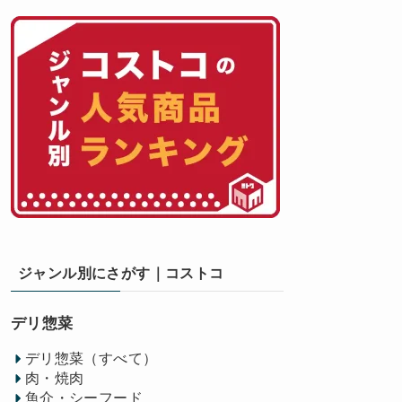
ジャンル別にさがす｜コストコ
デリ惣菜
デリ惣菜（すべて）
肉・焼肉
魚介・シーフード