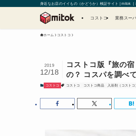
身近なお店のイイもの（かどうか）検証サイト | mitok
コストコ
業務スー
ホーム
コストコ
コストコ版『旅の宿
2019
12/18
の？ コスパを調べ
コストコ
コストコ
コストコ商品
入浴剤（コストコ