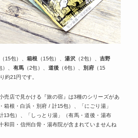
（15包）、
箱根
（15包）、
湯沢
（2包）、
吉野
包）、
有馬
（2包）、
道後
（6包）、
別府
（15
たり約21円です。
小売店で見かける『旅の宿』は3種のシリーズがあ
箱根・白浜・別府 / 計15包）、「にごり湯」
 計13包）、「しっとり湯」（有馬・道後・湯布
には十和田・信州白骨・湯布院が含まれていませんね