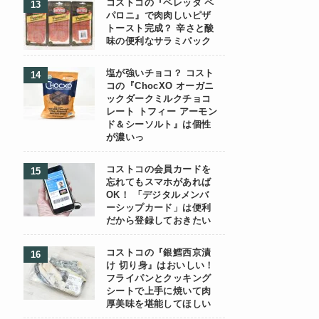
コストコの『ベレッタ ペ
パロニ』で肉肉しいピザ
トースト完成？ 辛さと酸
味の便利なサラミパック
塩が強いチョコ？ コスト
コの『ChocXO オーガニ
ックダークミルクチョコ
レート トフィー アーモン
ド＆シーソルト』は個性
が濃いっ
コストコの会員カードを
忘れてもスマホがあれば
OK！ 「デジタルメンバ
ーシップカード」は便利
だから登録しておきたい
コストコの『銀鱈西京漬
け 切り身』はおいしい！
フライパンとクッキング
シートで上手に焼いて肉
厚美味を堪能してほしい