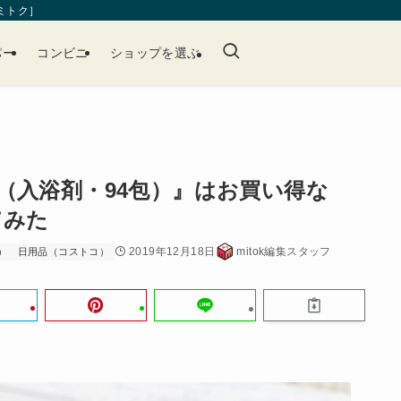
［ミトク］
パー
コンビニ
ショップを選ぶ
（入浴剤・94包）』はお買い得な
てみた
2019年12月18日
mitok編集スタッフ
）
日用品（コストコ）