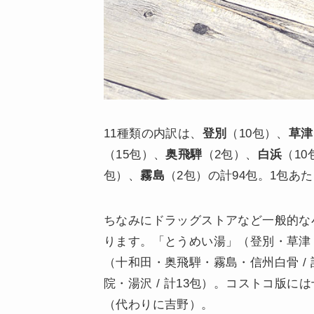
11種類の内訳は、
登別
（10包）、
草津
（15包）、
奥飛騨
（2包）、
白浜
（10
包）、
霧島
（2包）の計94包。1包あ
ちなみにドラッグストアなど一般的な
ります。「とうめい湯」（登別・草津・
（十和田・奥飛騨・霧島・信州白骨 /
院・湯沢 / 計13包）。コストコ版
（代わりに吉野）。