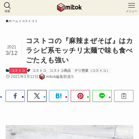
検索
メニュー
ホーム
コストコ
コストコの『麻辣まぜそば』はカ
2021
ラシビ系モッチリ太麺で味も食べ
3/12
ごたえも強い
コストコ
コストコ
コストコ商品
デリ惣菜（コストコ）
2021年3月12日
mitok編集部員S