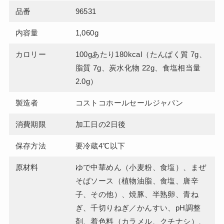
品番
96531
内容量
1,060g
カロリー
100gあたり180kcal（たんぱく質 7g、
脂質 7g、炭水化物 22g、食塩相当量
2.0g）
製造者
コストコホールセールジャパン
消費期限
加工日の2日後
保存方法
要冷蔵4℃以下
原材料
ゆで中華めん（小麦粉、食塩）、まぜ
そばソース（植物油脂、食塩、唐辛
子、その他）、焼豚、半熟卵、青ね
ぎ、千切りねぎ／かんすい、pH調整
剤、着色料（カラメル、クチナシ）、