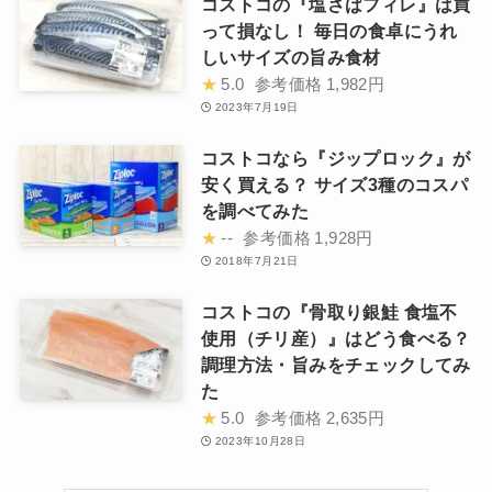
コストコの『塩さばフィレ』は買
って損なし！ 毎日の食卓にうれ
しいサイズの旨み食材
★
5.0
参考価格
1,982円
2023年7月19日
コストコなら『ジップロック』が
安く買える？ サイズ3種のコスパ
を調べてみた
★
--
参考価格
1,928円
2018年7月21日
コストコの『骨取り銀鮭 食塩不
使用（チリ産）』はどう食べる？
調理方法・旨みをチェックしてみ
た
★
5.0
参考価格
2,635円
2023年10月28日