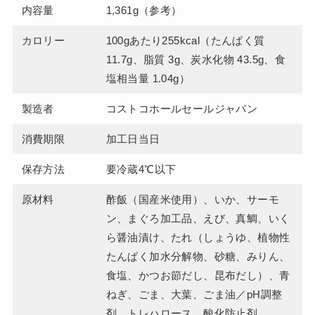
内容量
1,361g（参考）
カロリー
100gあたり255kcal（たんぱく質
11.7g、脂質 3g、炭水化物 43.5g、食
塩相当量 1.04g）
製造者
コストコホールセールジャパン
消費期限
加工日当日
保存方法
要冷蔵4℃以下
原材料
酢飯（国産米使用）、いか、サーモ
ン、まぐろ加工品、えび、真鯛、いく
ら醤油漬け、たれ（しょうゆ、植物性
たんぱく加水分解物、砂糖、みりん、
食塩、かつお節だし、昆布だし）、青
ねぎ、ごま、大葉、ごま油／pH調整
剤、トレハロース、酸化防止剤