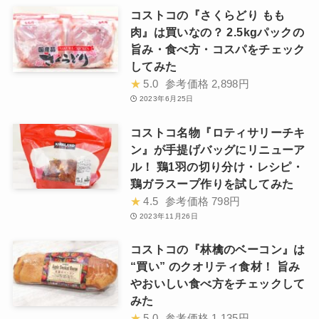
コストコの『さくらどり もも
肉』は買いなの？ 2.5kgパックの
旨み・食べ方・コスパをチェック
してみた
★
5.0
参考価格
2,898円
2023年6月25日
コストコ名物『ロティサリーチキ
ン』が手提げバッグにリニューア
ル！ 鶏1羽の切り分け・レシピ・
鶏ガラスープ作りを試してみた
★
4.5
参考価格
798円
2023年11月26日
コストコの『林檎のベーコン』は
“買い” のクオリティ食材！ 旨み
やおいしい食べ方をチェックして
みた
★
5.0
参考価格
1,135円