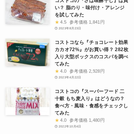
コストコの『さば味醂干し』は買
い？ 脂のり・味付け・アレンジ
を試してみた
★
4.5
参考価格
1,841円
2023年8月23日
コストコなら『チョコレート効果
カカオ72%』がお買い得？ 282枚
入り大型ボックスのコスパを調べ
てみた
★
4.0
参考価格
2,928円
2023年4月22日
コストコの『スーパーフード 二
十穀 もち麦入り』はどうなの？
食べ方・風味・食感をチェックし
てみた
★
4.0
参考価格
1,480円
2022年10月4日