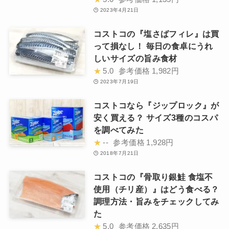
2023年4月21日
コストコの『塩さばフィレ』は買
って損なし！ 毎日の食卓にうれ
しいサイズの旨み食材
★
5.0
参考価格
1,982円
2023年7月19日
コストコなら『ジップロック』が
安く買える？ サイズ3種のコスパ
を調べてみた
★
--
参考価格
1,928円
2018年7月21日
コストコの『骨取り銀鮭 食塩不
使用（チリ産）』はどう食べる？
調理方法・旨みをチェックしてみ
た
★
5.0
参考価格
2,635円