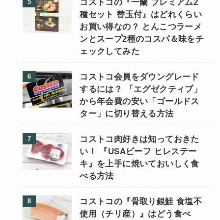
コストコの『一蘭 プレミアム2
種セット 替玉付』はどれくらい
お買い得なの？ とんこつラーメ
ンとスープ2種のコスパ＆味をチ
ェックしてみた
コストコ会員をダウングレード
するには？ 「エグゼクティブ」
から年会費の安い「ゴールドス
ター」に切り替える方法
コストコ肉好きは知っておきた
い！ 『USAビーフ ヒレステー
キ』を上手に焼いておいしく食
べる方法
コストコの『骨取り銀鮭 食塩不
使用（チリ産）』はどう食べ