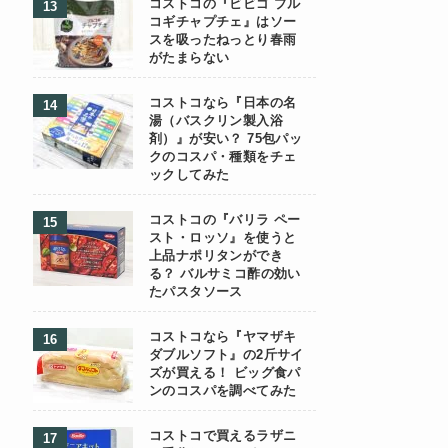
コストコの『ビビゴ プル
コギチャプチェ』はソー
スを吸ったねっとり春雨
がたまらない
コストコなら『日本の名
湯（バスクリン製入浴
剤）』が安い？ 75包パッ
クのコスパ・種類をチェ
ックしてみた
コストコの『バリラ ペー
スト・ロッソ』を使うと
上品ナポリタンができ
る？ バルサミコ酢の効い
たパスタソース
コストコなら『ヤマザキ
ダブルソフト』の2斤サイ
ズが買える！ ビッグ食パ
ンのコスパを調べてみた
コストコで買えるラザニ