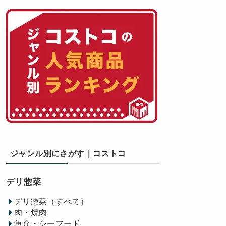
ジャンル別にさがす｜コストコ
デリ惣菜
デリ惣菜（すべて）
肉・焼肉
魚介・シーフード