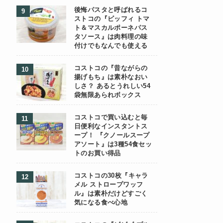
後悔パスタと呼ばれるコ
ストコの『ビッフィ トマ
ト＆マスカルポーネパス
タソース』は肉料理の味
付けでもなんでも使える
コストコの『昔ながらの
揚げもち』は素朴なおい
しさ？ あるとうれしい54
袋無限あられボックス
コストコで買い込むと毎
日便利なインスタントス
ープ！ 『クノールスープ
アソート』は3種54食セッ
トのお買い得品
コストコの30枚『キャラ
メル ストロープワッフ
ル』は素朴だけどすごく
気になる食べ心地